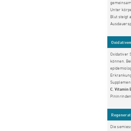
gemeinsam 
Unter körp
Blut steig
Ausdauerspo
Oxidativen
Oxidativer 
können. Bei
epidemiolog
Erkrankung
Supplement
C
,
Vitamin 
Pininrinden
Regenerat
Die semies