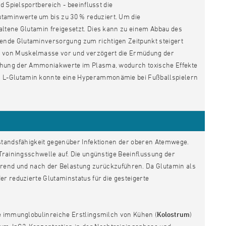
d Spielsportbereich - beeinflusst die
aminwerte um bis zu 30 % reduziert. Um die
altene Glutamin freigesetzt. Dies kann zu einem Abbau des
ende Glutaminversorgung zum richtigen Zeitpunkt steigert
u von Muskelmasse vor und verzögert die Ermüdung der
höhung der Ammoniakwerte im Plasma, wodurch toxische Effekte
n L-Glutamin konnte eine Hyperammonämie bei Fußballspielern
rstandsfähigkeit gegenüber Infektionen der oberen Atemwege.
Trainingsschwelle auf. Die ungünstige Beeinflussung der
rend und nach der Belastung zurückzuführen. Da Glutamin als
r reduzierte Glutaminstatus für die gesteigerte
ie immunglobulinreiche Erstlingsmilch von Kühen (
Kolostrum
)