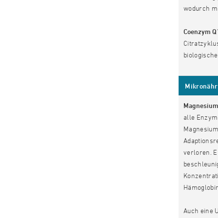
wodurch mit
Coenzym Q
Citratzykl
biologisch
Mikronährs
Magnesiu
alle Enzym
Magnesiumb
Adaptionsr
verloren. 
beschleuni
Konzentrat
Hämoglobinw
Auch eine 