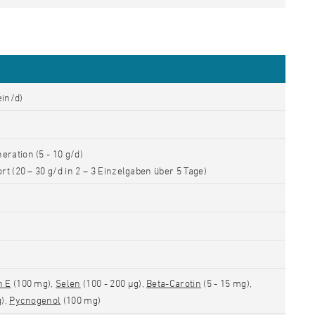
ein/d)
ration (5 - 10 g/d)
t (20 – 30 g/d in 2 – 3 Einzelgaben über 5 Tage)
n E
(100 mg),
Selen
(100 - 200 µg),
Beta-Carotin
(5 - 15 mg),
g),
Pycnogenol
(100 mg)