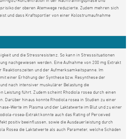
um-IgG2-Konzentration in der Nachtrainingsphase und
ngsrisiko der oberen Atemwege reduzierte. Zudem mehren sich
weist und dass Kraftsportler von einer Kolostrumaufnahme
gkeit und die Stressresistenz. So kann in Stresssituationen
pfung nachgewiesen werden. Eine Aufnahme von 200 mg Extrakt
der Reaktionszeiten und der Aufmerksamkeitspanne. Im
% mit einer Erhöhung der Synthese bzw. Resynthese der
und nach intensiver muskulärer Belastung die
n Leistung führt. Zudem scheint Rhodiola rosea durch einen
. Darüber hinaus konnte Rhodiola rosea in Studien zu einer
inase-Werte im Plasma und der Laktatwerte im Blut und zu einer
diola-rosea-Extrakt konnte auch das Rating of Perceived
t positiv beeinflussen, sowie die Ausdauerleistung durch
la Rosea die Laktatwerte als auch Parameter, welche Schäden