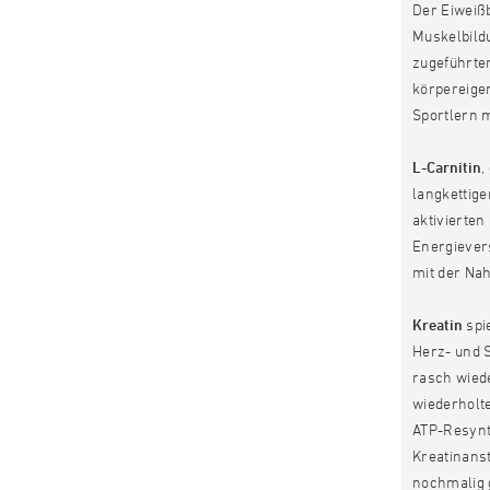
Der Eiweiß
Muskelbildu
zugeführte
körpereigen
Sportlern m
L-Carnitin
,
langkettige
aktivierten
Energievers
mit der Na
Kreatin
spi
Herz- und S
rasch wied
wiederholt
ATP-Resynth
Kreatinanst
nochmalig g