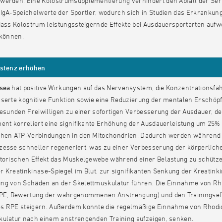
werden. Eine Kolostrumsupplementierung verhindert den Abfall der Ser
 IgA-Speichelwerte der Sportler, wodurch sich in Studien das Erkranku
dass Kolostrum leistungssteigernde Effekte bei Ausdauersportarten auf
 können.
stenz erhöhen
osea
hat positive Wirkungen auf das Nervensystem, die Konzentrationsfähi
sserte kognitive Funktion sowie eine Reduzierung der mentalen Erschö
 gesunden Freiwilligen zu einer sofortigen Verbesserung der Ausdauer, 
ment korreliert eine signifikante Erhöhung der Ausdauerleistung um 25
chen ATP-Verbindungen in den Mitochondrien. Dadurch werden während 
zesse schneller regeneriert, was zu einer Verbesserung der körperliche
atorischen Effekt das Muskelgewebe während einer Belastung zu schützen
 Kreatinkinase-Spiegel im Blut, zur signifikanten Senkung der Kreatink
ng von Schäden an der Skelettmuskulatur führen. Die Einnahme von Rho
RPE, Bewertung der wahrgenommenen Anstrengung) und den Trainingseffek
s RPE steigern. Außerdem konnte die regelmäßige Einnahme von Rhodio
kulatur nach einem anstrengenden Training aufzeigen, senken.