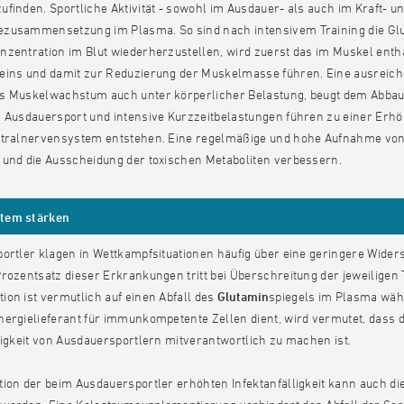
finden. Sportliche Aktivität - sowohl im Ausdauer- als auch im Kraft- un
zusammensetzung im Plasma. So sind nach intensivem Training die Glut
zentration im Blut wiederherzustellen, wird zuerst das im Muskel enth
eins und damit zur Reduzierung der Muskelmasse führen. Eine ausreich
s Muskelwachstum auch unter körperlicher Belastung, beugt dem Abba
. Ausdauersport und intensive Kurzzeitbelastungen führen zu einer Er
ntralnervensystem entstehen. Eine regelmäßige und hohe Aufnahme vo
 und die Ausscheidung der toxischen Metaboliten verbessern.
em stärken
ortler klagen in Wettkampfsituationen häufig über eine geringere Wide
rozentsatz dieser Erkrankungen tritt bei Überschreitung der jeweiligen 
on ist vermutlich auf einen Abfall des
Glutamin
spiegels im Plasma wäh
ergielieferant für immunkompetente Zellen dient, wird vermutet, dass de
ligkeit von Ausdauersportlern mitverantwortlich zu machen ist.
ion der beim Ausdauersportler erhöhten Infektanfälligkeit kann auch d