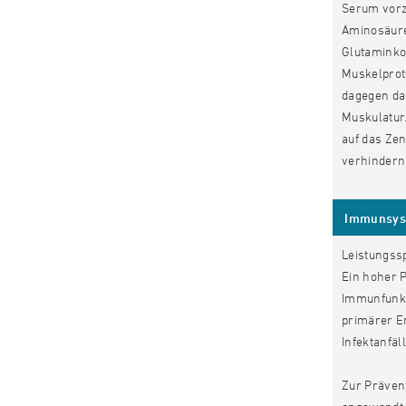
Serum vorzu
Aminosäure
Glutaminkon
Muskelprot
dagegen da
Muskulatur
auf das Ze
verhindern
Immunsyst
Leistungssp
Ein hoher P
Immunfunkti
primärer En
Infektanfäl
Zur Prävent