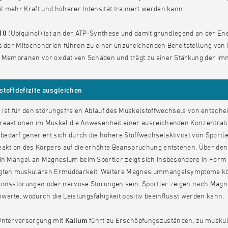
 mehr Kraft und höherer Intensität trainiert werden kann.
10
(Ubiquinol) ist an der ATP-Synthese und damit grundlegend an der Ene
us der Mitochondrien führen zu einer unzureichenden Bereitstellung v
e Membranen vor oxidativen Schäden und trägt zu einer Stärkung der I
toffdefizite ausgleichen
m
ist für den störungsfreien Ablauf des Muskelstoffwechsels von entsch
reaktionen im Muskel die Anwesenheit einer ausreichenden Konzentrati
edarf generiert sich durch die höhere Stoffwechselaktivität von Sport
eaktion des Körpers auf die erhöhte Beanspruchung entstehen. Über de
Ein Mangel an Magnesium beim Sportler zeigt sich insbesondere in For
gten muskulären Ermüdbarkeit. Weitere Magnesiummangelsymptome könne
ionsstörungen oder nervöse Störungen sein. Sportler zeigen nach Mag
erte, wodurch die Leistungsfähigkeit positiv beeinflusst werden kann.
Unterversorgung mit
Kalium
führt zu Erschöpfungszuständen, zu musku