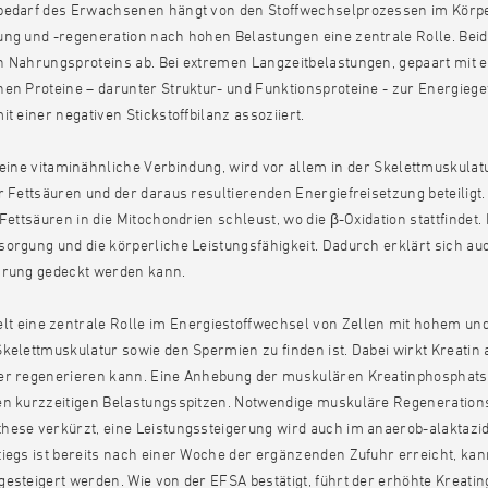
bedarf des Erwachsenen hängt von den Stoffwechselprozessen im Körper
ng und -regeneration nach hohen Belastungen eine zentrale Rolle. Beide
n Nahrungsproteins ab. Bei extremen Langzeitbelastungen, gepaart mit 
en Proteine – darunter Struktur- und Funktionsproteine - zur Energiege
it einer negativen Stickstoffbilanz assoziiert.
 eine vitaminähnliche Verbindung, wird vor allem in der Skelettmuskulat
r Fettsäuren und der daraus resultierenden Energiefreisetzung beteiligt. 
 Fettsäuren in die Mitochondrien schleust, wo die β-Oxidation stattfindet. 
orgung und die körperliche Leistungsfähigkeit. Dadurch erklärt sich au
hrung gedeckt werden kann.
elt eine zentrale Rolle im Energiestoffwechsel von Zellen mit hohem und
kelettmuskulatur sowie den Spermien zu finden ist. Dabei wirkt Kreatin a
er regenerieren kann. Eine Anhebung der muskulären Kreatinphosphatsp
en kurzzeitigen Belastungsspitzen. Notwendige muskuläre Regeneration
ese verkürzt, eine Leistungssteigerung wird auch im anaerob-alaktazid
iegs ist bereits nach einer Woche der ergänzenden Zufuhr erreicht, kan
esteigert werden. Wie von der EFSA bestätigt, führt der erhöhte Kreati