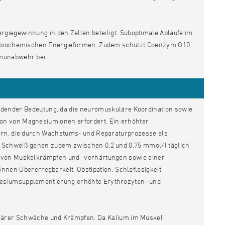
rgiegewinnung in den Zellen beteiligt. Suboptimale Abläufe im
on biochemischen Energieformen. Zudem schützt Coenzym Q10
mmunabwehr bei.
eidender Bedeutung, da die neuromuskuläre Koordination sowie
on von Magnesiumionen erfordert. Ein erhöhter
lern, die durch Wachstums- und Reparaturprozesse als
n Schweiß gehen zudem zwischen 0,2 und 0,75 mmol/l täglich
m von Muskelkrämpfen und -verhärtungen sowie einer
n Übererregbarkeit, Obstipation, Schlaflosigkeit,
nesiumsupplementierung erhöhte Erythrozyten- und
lärer Schwäche und Krämpfen. Da Kalium im Muskel