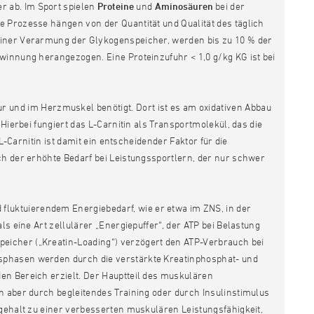
 ab. Im Sport spielen
Proteine
und
Aminosäuren
bei der
 Prozesse hängen von der Quantität und Qualität des täglich
einer Verarmung der Glykogenspeicher, werden bis zu 10 % der
winnung herangezogen. Eine Proteinzufuhr < 1,0 g/kg KG ist bei
ur und im Herzmuskel benötigt. Dort ist es am oxidativen Abbau
Hierbei fungiert das L-Carnitin als Transportmolekül, das die
L-Carnitin ist damit ein entscheidender Faktor für die
ch der erhöhte Bedarf bei Leistungssportlern, der nur schwer
 fluktuierendem Energiebedarf, wie er etwa im ZNS, in der
ls eine Art zellulärer „Energiepuffer“, der ATP bei Belastung
eicher („Kreatin-Loading“) verzögert den ATP-Verbrauch bei
sphasen werden durch die verstärkte Kreatinphosphat- und
en Bereich erzielt. Der Hauptteil des muskulären
n aber durch begleitendes Training oder durch Insulinstimulus
ngehalt zu einer verbesserten muskulären Leistungsfähigkeit,