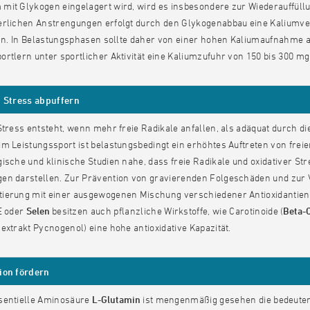
mit Glykogen eingelagert wird, wird es insbesondere zur Wiederauffüll
erlichen Anstrengungen erfolgt durch den Glykogenabbau eine Kaliumvers
t an. In Belastungsphasen sollte daher von einer hohen Kaliumaufnahm
rtlern unter sportlicher Aktivität eine Kaliumzufuhr von 150 bis 300 mg
 Stress abpuffern
Stress entsteht, wenn mehr freie Radikale anfallen, als adäquat durch d
m Leistungssport ist belastungsbedingt ein erhöhtes Auftreten von freie
ische und klinische Studien nahe, dass freie Radikale und oxidativer St
en darstellen. Zur Prävention von gravierenden Folgeschäden und zur
ierung mit einer ausgewogenen Mischung verschiedener Antioxidantien
E
oder
Selen
besitzen auch pflanzliche Wirkstoffe, wie Carotinoide (
Beta-
extrakt Pycnogenol) eine hohe antioxidative Kapazität.
ion fördern
sentielle Aminosäure
L-Glutamin
ist mengenmäßig gesehen die bedeuten