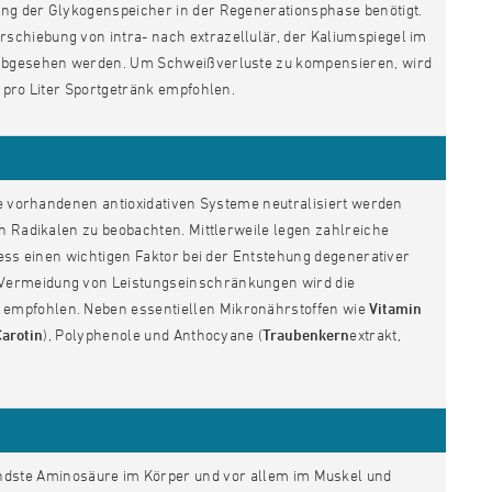
ung der Glykogenspeicher in der Regenerationsphase benötigt.
chiebung von intra- nach extrazellulär, der Kaliumspiegel im
e abgesehen werden. Um Schweißverluste zu kompensieren, wird
 pro Liter Sportgetränk empfohlen.
ie vorhandenen antioxidativen Systeme neutralisiert werden
n Radikalen zu beobachten. Mittlerweile legen zahlreiche
ress einen wichtigen Faktor bei der Entstehung degenerativer
 Vermeidung von Leistungseinschränkungen wird die
 empfohlen. Neben essentiellen Mikronährstoffen wie
Vitamin
Carotin
), Polyphenole und Anthocyane (
Traubenkern
extrakt,
dste Aminosäure im Körper und vor allem im Muskel und