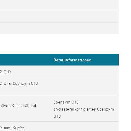
Detailinformationen
, E, D
2, D, E, Coenzym Q10,
Coenzym Q10:
ativen Kapazität und
cholesterinkorrigiertes Coenzym
Q10
alium, Kupfer,