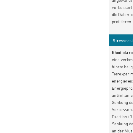
angewandt 
verbessert
die Daten, 
profitieren
Stressresi
Rhodiola r
eine verbe
führte bei
Tierexperi
energierei
Energiepro
antiinflam
Senkung der
Verbesseru
Exertion (
Senkung de
an der Mus