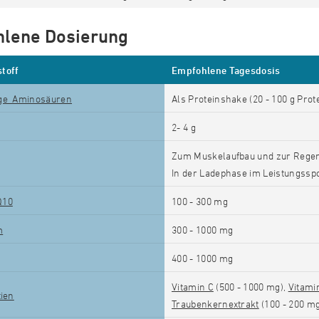
lene Dosierung
toff
Empfohlene Tagesdosis
ge Aminosäuren
Als Proteinshake (20 - 100 g Prot
2- 4 g
Zum Muskelaufbau und zur Regene
In der Ladephase im Leistungsspor
Q10
100 - 300 mg
m
300 - 1000
mg
400 - 1000
mg
Vitamin C
(500 - 1000
mg),
Vitami
tien
Traubenkernextrakt
(100 - 200 m