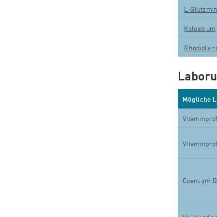
L-Glutami
K
olostrum
Rhodiola r
Laboru
Mögliche 
Vitaminprof
Vitaminprof
Coenzym Q