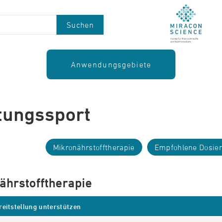
Suchen
Anwendungsgebiete
tungssport
Mikronährstofftherapie
Empfohlene Dosie
ährstofftherapie
eitstellung unterstützen