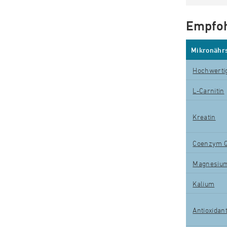
Empfoh
Mikronährs
Hochwerti
L-Carnitin
K
reatin
Coenzym 
Magnesiu
Kalium
Antioxidan