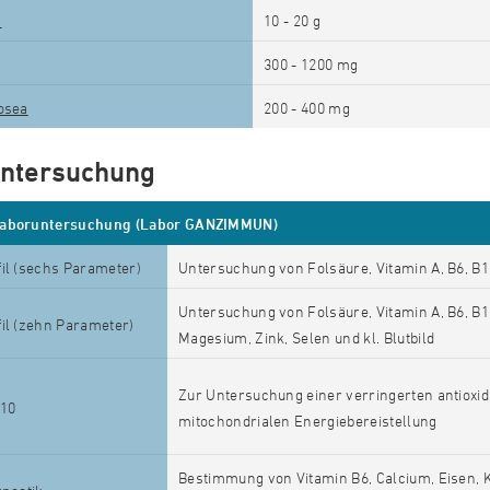
n
10 - 20 g
300 - 1200
mg
osea
200 - 400 mg
ntersuchung
Laboruntersuchung (Labor GANZIMMUN)
il (sechs Parameter)
Untersuchung von Folsäure, Vitamin A, B6, B12
Untersuchung von Folsäure, Vitamin A, B6, B1
il (zehn Parameter)
Magesium, Zink, Selen und kl. Blutbild
Zur Untersuchung einer verringerten antioxid
10
mitochondrialen Energiebereistellung
Bestimmung von Vitamin B6, Calcium, Eisen, K