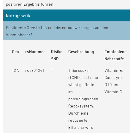
positiven Ergebnis führen.
Nutrigenetik
Bestimmte Genstellen und deren Auswirkungen auf den
Vitaminbedarf
Gen
rsNummer
Risiko
Beschreibung
Empfohlene
SNP
Nährstoffe
TXN
rs2301241
T
Thioredoxin
Vitamin E,
(TXN) spielt eine
Coenzym
wichtige Rolle
Q10 und
im
Vitamin C
physiologischen
Redoxsystem.
Durch eine
reduzierte
Effizienz wird