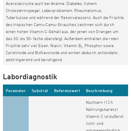
Acerolakirsche auch bei Anämie, Diabetes, hohem
Cholesterinspiegel, Leberproblemen, Rheumatismus,
Tuberkulose und während der Rekonvaleszenz. Auch die Früchte
des tropischen Camu-Camu-Strauches zeichnen sich durch
einen hohen Vitamin-C-Gehalt aus, der jenen von Orangen um
das 30- bis 50- fache übersteigt. Außerdem enthalten die roten
Früchte sehr viel Eisen, Niacin, Vitamin B
, Phosphor sowie
2
Carotinoide und Bioflavonoide und wirken dadurch antioxidativ,
adstringierend und beruhigend.
Labordiagnostik
Parameter
Substrat
Referenzwert
Beschreibung
Nüchtern (12 h
Nahrungskarenz)
Vitamin C ist äußerst
licht- und
wärmeempfindlich.