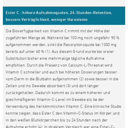
Ester C - höhere Aufnahmequoten, 24-Stunden-Retention,
bessere Verträglichkeit, weniger Harnsteine
Die Bioverfügbarkeit von Vitamin C nimmt mit der Höhe der
zugeführten Menge ab. Während bei 100 mg noch ungefähr 90 %
aufgenommen werden, sinkt die Resorptionsquote bei 1000 mg
bereits auf unter 60 % (1). Aus diesem Grund wurde bei oraler
Substitution bisher eine mehrmalige tägliche Aufnahme
empfohlen. Durch die Präsenz von Calcium-L-Threonat wird
Vitamin C schneller und auch bei höheren Dosierungen besser
vom Darm in die Blutbahn aufgenommen (2) sowie besser in die
Zellen und ins Gewebe absorbiert (3) und dort länger
zurückgehalten. Dadurch kommt es zu einem höheren und
gleichmäßigeren Vitamin-C-Level im Gewebe als be der
Verwendung des herkömmlichen Vitamin C. Eine klinische Studie
konnte zeigen, dass Ester C den Vitamin-C-Status im Körper und
in den weißen Blutkörperchen bis zu 24 Stunden nach der
Aufnahme erhöht (4). In direktem Vergleich war eine Ester-C-