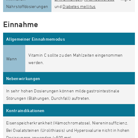
Nährstoffdosierungen
und
Diabetes mellitus
Einnahme
Allgemeiner Einnahmemodus
Vitamin C sollte zu den Mahlzeiten eingenommen
Wann
werden.
Nebenwirkungen
In sehr hohen Dosierungen können milde gastrointestinale
Störungen (Blähungen, Durchfall) auftreten.
Kontraindikationen
Eisenspeicherkrankheit (Hämochromatose), Niereninsuffizienz.
Bei Oxalatsteinen (Urolithiasis) und Hyperoxalurie nicht in hohen
Dosierungen anwenden (>500 mg).