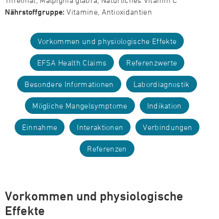
Threonat, Malpighia glabra, Natürliches Vitamin C
Nährstoffgruppe:
Vitamine, Antioxidantien
Vorkommen und physiologische Effekte
EFSA Health Claims
Referenzwerte
Besondere Informationen
Labordiagnostik
Mögliche Mangelsymptome
Indikation
Einnahme
Interaktionen
Verbindungen
Referenzen
Vorkommen und physiologische
Effekte