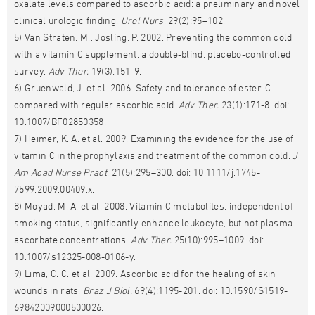
oxalate levels compared to ascorbic acid: a preliminary and novel
clinical urologic finding.
Urol Nurs
. 29(2):95–102.
5) Van Straten, M., Josling, P. 2002. Preventing the common cold
with a vitamin C supplement: a double-blind, placebo-controlled
survey.
Adv Ther.
19(3):151-9.
6) Gruenwald, J. et al. 2006. Safety and tolerance of ester-C
compared with regular ascorbic acid.
Adv Ther.
23(1):171-8. doi:
10.1007/BF02850358.
7) Heimer, K. A. et al. 2009. Examining the evidence for the use of
vitamin C in the prophylaxis and treatment of the common cold.
J
Am Acad Nurse Pract
. 21(5):295–300. doi: 10.1111/j.1745-
7599.2009.00409.x.
8) Moyad, M. A. et al. 2008. Vitamin C metabolites, independent of
smoking status, significantly enhance leukocyte, but not plasma
ascorbate concentrations.
Adv Ther.
25(10):995–1009. doi:
10.1007/s12325-008-0106-y.
9) Lima, C. C. et al. 2009. Ascorbic acid for the healing of skin
wounds in rats.
Braz J Biol.
69(4):1195-201. doi: 10.1590/S1519-
69842009000500026.