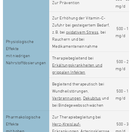
Zur Prävention
mg/d
Zur Erhöhung der Vitamin-C-
Zufuhr bei gesteigertem Bedarf,
500 - 10
z.B. bei
oxidativem Stress
, bei
mg/d
Rauchern und bei
Physiologische
Medikamenteneinnahme
Effekte
mit niedrigen
Therapiebegleitend bei
500 - 20
Nährstoffdosierungen
Erkältungskrankheiten und
mg/d
grippalen Infekten
Begleitend therapeutisch bei
Wundheilstörungen,
500 - 10
Verbrennungen
,
Dekubitus
und
mg/d
bei Bindegewebsschwächen
Pharmakologische
Zur Therapiebegleitung bei
Effekte
Herz-Kreislauf-
500 - 30
mit hohen
Erkrankungen
,
Arteriosklerose
mg/d