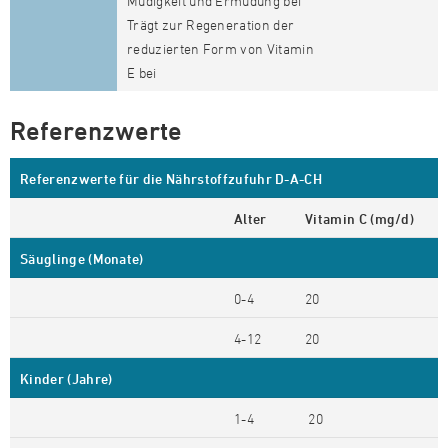
Müdigkeit und Ermüdung bei
Trägt zur Regeneration der
reduzierten Form von Vitamin
E bei
Referenzwerte
Referenzwerte für die Nährstoffzufuhr D-A-CH
Alter
Vitamin C (mg/d)
Säuglinge (Monate)
0-4
20
4-12
20
Kinder (Jahre)
1-4
20