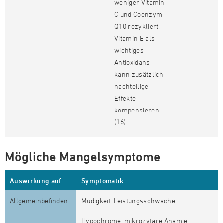
weniger Vitamin
C und Coenzym
Q10 rezykliert.
Vitamin E als
wichtiges
Antioxidans
kann zusätzlich
nachteilige
Effekte
kompensieren
(16).
Mögliche Mangelsymptome
Auswirkung auf
Symptomatik
Allgemeinbefinden
Müdigkeit, Leistungsschwäche
Hypochrome, mikrozytäre Anämie,