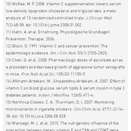
10) McRae, M. P. 2008. Vitamin C supplementation lowers serum
low-density lipoprotein cholesterol and triglycerides: a meta-
analysis of 13 randomized controlled trials.
J Chiropr Med.
7(2):48-58. doi: 10.1016/j.jcme.2008.01.002.
11) Hahn, A. et al. Ernährung. Physiologische Grundlagen,
Prävention, Therapie. 2006.
12) Block, G. 1991. Vitamin C and cancer prevention: The
epidemiologic evidence.
Am J Clin Nutr.
53(1):270S-282S.
13) Chen, Q. et al. 2008. Pharmacologic doses of ascorbate act as
a prooxidant and decrease growth of aggressive tumor xenografts
in mice.
Proc Natl Acad Sci.
105(32):11105-9.
14) Afkhami-Ardekani, M., Shojaoddiny-Ardekani, A. 2007. Effect of
vitamin C on blood glucose, serum lipids & serum insulin in type 2
diabetes patients.
Indian J Med Res.
126(5):471-4.
15) Northrop-Clewes, C. A., Thurnham, D. I. 2007. Monitoring
micronutrients in cigarette smokers.
Clin Chim Acta.
377(1-2):14–
38. doi: 10.1016/j.cca.2006.08.028.
16) Mansego, M. L. et al. 2015. The nutrigenetic influence of the
interaction between dietary vitamin E and TXN and COMT gene