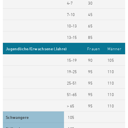
4-7
30
7-10
45
10-13
65
13-15
85
Jugendliche/Erwachsene (Jahre)
Frauen
Männer
15-19
90
105
19-25
95
110
25-51
95
110
51-65
95
110
> 65
95
110
Schwangere
105