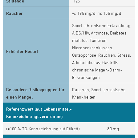
Stillende
125
Raucher
w: 135 mg/d; m: 155 mg/d;
Sport, chronische Erkrankung,
AIDS/HIV, Arthrose, Diabetes
mellitus, Tumoren,
Nierenerkrankungen,
Erhöhter Bedarf
Osteoporose, Rauchen, Stress,
Alkoholabusus, Gastritis,
chronische Magen-Darm-
Erkrankungen
Besondere Risikogruppen für
Rauchen, Sport, chronische
einen Mangel
Krankheiten
Referenzwert laut Lebensmittel-
Kennzeichnungsverordnung
(=100 % TB-Kennzeichnung auf Etikett)
80 mg