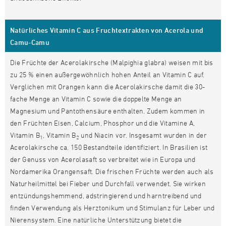
Natürliches Vitamin C aus Fruchtextrakten von Acerola und
Camu-Camu
Die Früchte der Acerolakirsche (Malpighia glabra) weisen mit bis
zu 25 % einen außergewöhnlich hohen Anteil an Vitamin C auf.
Verglichen mit Orangen kann die Acerolakirsche damit die 30-
fache Menge an Vitamin C sowie die doppelte Menge an
Magnesium und Pantothensäure enthalten. Zudem kommen in
den Früchten Eisen, Calcium, Phosphor und die Vitamine A,
Vitamin B
, Vitamin B
und Niacin vor. Insgesamt wurden in der
1
2
Acerolakirsche ca. 150 Bestandteile identifiziert. In Brasilien ist
der Genuss von Acerolasaft so verbreitet wie in Europa und
Nordamerika Orangensaft. Die frischen Früchte werden auch als
Naturheilmittel bei Fieber und Durchfall verwendet. Sie wirken
entzündungshemmend, adstringierend und harntreibend und
finden Verwendung als Herztonikum und Stimulanz für Leber und
Nierensystem. Eine natürliche Unterstützung bietet die