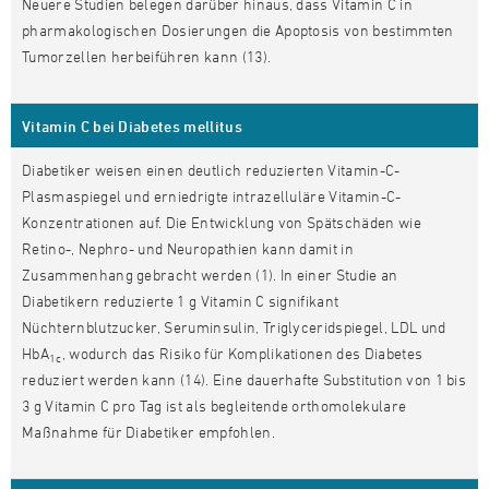
Neuere Studien belegen darüber hinaus, dass Vitamin C in
pharmakologischen Dosierungen die Apoptosis von bestimmten
Tumorzellen herbeiführen kann (13).
Vitamin C bei Diabetes mellitus
Diabetiker weisen einen deutlich reduzierten Vitamin-C-
Plasmaspiegel und erniedrigte intrazelluläre Vitamin-C-
Konzentrationen auf. Die Entwicklung von Spätschäden wie
Retino-, Nephro- und Neuropathien kann damit in
Zusammenhang gebracht werden (1). In einer Studie an
Diabetikern reduzierte 1 g Vitamin C signifikant
Nüchternblutzucker, Seruminsulin, Triglyceridspiegel, LDL und
HbA
, wodurch das Risiko für Komplikationen des Diabetes
1c
reduziert werden kann (14). Eine dauerhafte Substitution von 1 bis
3 g Vitamin C pro Tag ist als begleitende orthomolekulare
Maßnahme für Diabetiker empfohlen.