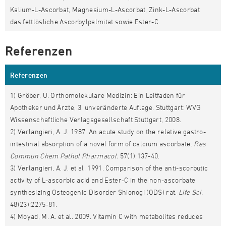
Kalium-L-Ascorbat, Magnesium-L-Ascorbat, Zink-L-Ascorbat
das fettlösliche Ascorbylpalmitat sowie Ester-C.
Referenzen
Referenzen
1) Gröber, U. Orthomolekulare Medizin: Ein Leitfaden für
Apotheker und Ärzte, 3. unveränderte Auflage. Stuttgart: WVG
Wissenschaftliche Verlagsgesellschaft Stuttgart, 2008.
2) Verlangieri, A. J. 1987. An acute study on the relative gastro-
intestinal absorption of a novel form of calcium ascorbate.
Res
Commun Chem Pathol Pharmacol.
57(1):137-40.
3) Verlangieri, A. J. et al. 1991. Comparison of the anti-scorbutic
activity of L-ascorbic acid and Ester-C in the non-ascorbate
synthesizing Osteogenic Disorder Shionogi (ODS) rat.
Life Sci.
48(23):2275-81.
4) Moyad, M. A. et al. 2009. Vitamin C with metabolites reduces