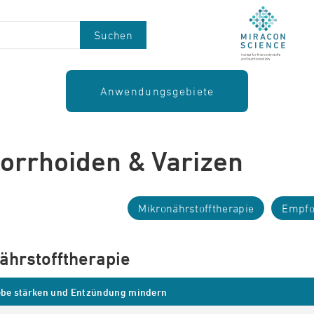
Suchen
Anwendungsgebiete
rrhoiden & Varizen
Mikronährstofftherapie
Empfo
ährstofftherapie
be stärken und Entzündung mindern