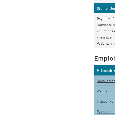
Stuhlentle
Psyllium
(
F
Ramnose un
voluminöse
Transitzeit
Patienten 
Empfoh
Mikronährs
Rosskastan
Weinlaub
Traubenker
Pycnogeno