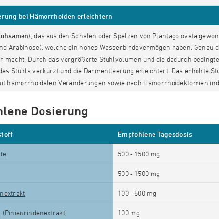
erung bei Hämorrhoiden erleichtern
lohsamen
), das aus den Schalen oder Spelzen von Plantago ovata gewonn
d Arabinose), welche ein hohes Wasserbindevermögen haben. Genau diese
r macht. Durch das vergrößerte Stuhlvolumen und die dadurch bedingte
 des Stuhls verkürzt und die Darmentleerung erleichtert. Das erhöhte S
mit hämorrhoidalen Veränderungen sowie nach Hämorrhoidektomien indi
lene Dosierung
toff
Empfohlene Tagesdosis
ie
500 - 1500
mg
500 - 1500
mg
nextrakt
100 - 500 mg
l
(Pinienrindenextrakt)
100 mg