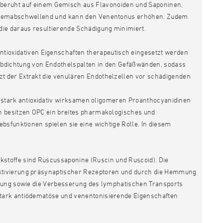
 beruht auf einem Gemisch aus Flavonoiden und Saponinen,
d ödemabschwellend und kann den Venentonus erhöhen. Zudem
ie daraus resultierende Schädigung minimiert.
ntioxidativen Eigenschaften therapeutisch eingesetzt werden
Abdichtung von Endothelspalten in den Gefäßwänden, sodass
t der Extrakt die venulären Endothelzellen vor schädigenden
er stark antioxidativ wirksamen oligomeren Proanthocyanidinen
n besitzen OPC ein breites pharmakologisches und
bsfunktionen spielen sie eine wichtige Rolle. In diesem
irkstoffe sind Ruscussaponine (Ruscin und Ruscoid). Die
ktivierung präsynaptischer Rezeptoren und durch die Hemmung
rkung sowie die Verbesserung des lymphatischen Transports
 stark antiödematöse und venentonisierende Eigenschaften