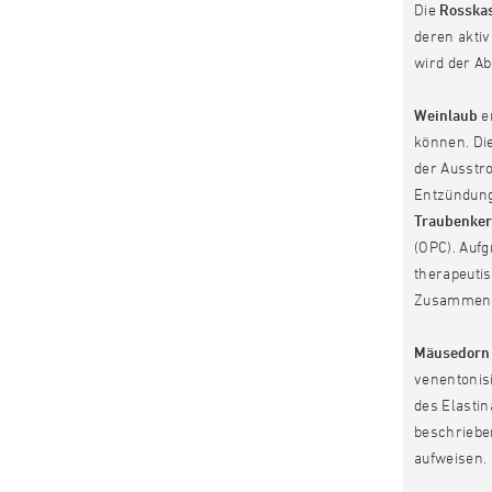
Die
Rosska
deren akti
wird der A
Weinlaub
en
können. Di
der Ausstr
Entzündung
Traubenke
(OPC). Auf
therapeutis
Zusammenha
Mäusedorn
venentonis
des Elasti
beschriebe
aufweisen.