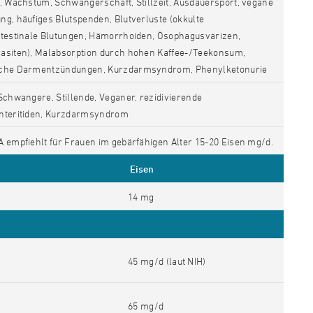
t, Wachstum, Schwangerschaft, Stillzeit, Ausdauersport, vegane
g, häufiges Blutspenden, Blutverluste (okkulte
ntestinale Blutungen, Hämorrhoiden, Ösophagusvarizen,
asiten), Malabsorption durch hohen Kaffee-/Teekonsum,
che Darmentzündungen, Kurzdarmsyndrom, Phenylketonurie
Schwangere, Stillende, Veganer, rezidivierende
nteritiden, Kurzdarmsyndrom
A empfiehlt für Frauen im gebärfähigen Alter 15-20 Eisen mg/d.
Eisen
14 mg
45 mg/d (laut NIH)
65 mg/d