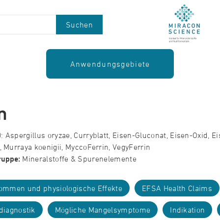
Suchen
Anwendungsgebiete
n
 Aspergillus oryzae, Curryblatt, Eisen-Gluconat, Eisen-Oxid, Eis
, Murraya koenigii, MyccoFerrin, VegyFerrin
ruppe:
Mineralstoffe & Spurenelemente
ommen und physiologische Effekte
EFSA Health Claims
diagnostik
Mögliche Mangelsymptome
Indikation