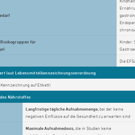
Kindhei
Ernährun
edarf
gastroi
Endopar
chronis
Risikogruppen für
Kinder, 
gel
Gastroe
Die EFS
ert laut Lebensmittelkennzeichnungsverordnung
-Kennzeichnung auf Etikett)
 des Nährstoffes
Langfristige tägliche Aufnahmemenge,
bei der keine
negativen Einflüsse auf die Gesundheit zu erwarten sind
Maximale Aufnahmedosis,
die in Studien keine