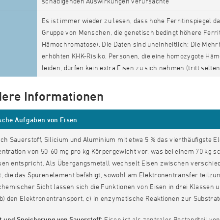
schädigenden Auswirkungen verursachte
Es ist immer wieder zu lesen, dass hohe Ferritinspiegel d
Gruppe von Menschen, die genetisch bedingt höhere Ferrit
Hämochromatose). Die Daten sind uneinheitlich: Die Mehr
erhöhten KHK-Risiko. Personen, die eine homozygote Häm
leiden, dürfen kein extra Eisen zu sich nehmen (tritt selten
ere Informationen
sche Aufgaben von Eisen
ach Sauerstoff, Silicium und Aluminium mit etwa 5 % das vierthäufigste 
entration von 50-60 mg pro kg Körpergewicht vor, was bei einem 70 k
sen entspricht. Als Übergangsmetall wechselt Eisen zwischen verschied
t, die das Spurenelement befähigt, sowohl am Elektronentransfer teilzu
ochemischer Sicht lassen sich die Funktionen von Eisen in drei Klassen u
 b) den Elektronentransport, c) in enzymatische Reaktionen zur Substrato
t und Speicherung von Sauerstoff:
Eisen ist als zentraler Bestandteil v