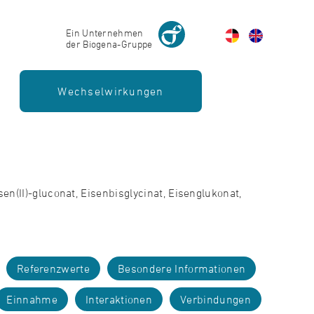
Ein Unternehmen
der Biogena-Gruppe
Wechselwirkungen
en(II)-gluconat, Eisenbisglycinat, Eisenglukonat,
Referenzwerte
Besondere Informationen
Einnahme
Interaktionen
Verbindungen