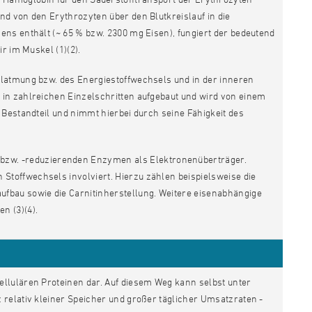
d von den Erythrozyten über den Blutkreislauf in die
ns enthält (~ 65 % bzw. 2300 mg Eisen), fungiert der bedeutend
r im Muskel (1)(2).
llatmung bzw. des Energiestoffwechsels und in der inneren
in zahlreichen Einzelschritten aufgebaut und wird von einem
 Bestandteil und nimmt hierbei durch seine Fähigkeit des
n bzw. -reduzierenden Enzymen als Elektronenüberträger.
toffwechsels involviert. Hierzu zählen beispielsweise die
fbau sowie die Carnitinherstellung. Weitere eisenabhängige
en (3)(4).
llulären Proteinen dar. Auf diesem Weg kann selbst unter
relativ kleiner Speicher und großer täglicher Umsatzraten -