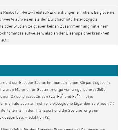
as Risiko für Herz-Kreislauf-Erkrankungen erhöhen. Es gibt eine
inwerte aufweisen als der Durchschnitt (heterozygote
heit der Studien zeigt aber keinen Zusammenhang mit einem
ochromatose aufweisen, also an der Eisenspeicherkrankheit
 auf).
Element der Erdoberfläche. Im menschlichen Körper liegt es in
g schweren Mann einer Gesamtmenge von umgerechnet 3500-
2
3+
enen Oxidationszuständen (v.a. Fe
und Fe
) – eine
nehmen als auch an mehrere biologische Liganden zu binden (1)
nterteilen: a) in den Transport und die Speicherung von
xidation bzw. -reduktion (3).
on Hämoglobin für den Sauerstofftransport der Erythrozyten