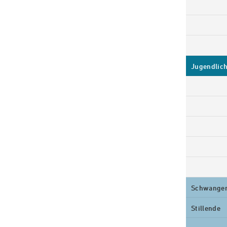
Jugendlic
Schwange
Stillende