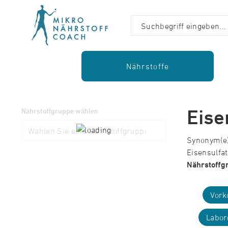
Nährstoffe
Eise
Nährstoffgruppe wählen
Synonym(e):
Eisensulfat
Nährstoffg
Vork
Labor