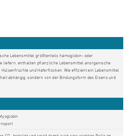
rische Lebensmittel größtenteils hämoglobin- oder
iefern, enthalten pflanzliche Lebensmittel anorganische
 Hülsenfrüchte und Haferflocken. Wie effizient ein Lebensmittel
gehalt abhängig, sondern von der Bindungsform des Eisens und
Myoglobin
ansport
von CO
beteiligt und spielt damit auch eine wichtige Rolle im