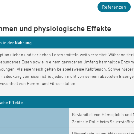
Referenzen
men und physiologische Effekte
 in der Nahrung
n pflanzlichen und tierischen Lebensmitteln weit verbreitet. Während tie
ebundenes Eisen sowie in einem geringeren Umfang hämhaltige Enzyme l
dungen. Als eisenreich gelten beispielsweise Kalbfleisch, Schweinleber,
arfsdeckung von Eisen ist, ist jedoch nicht von seinem absoluten Eisen
wesenheit von Hemm- und Förderstoffen.
sche Effekte
Bestandteil von Hämoglobin und 
Zentrale Rolle beim Sauerstofftr
Hämoglobin ist am Abtransport 