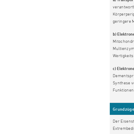
verantwortl
Körperperip
geringere M
b) Elektron
Mitochondr
Multienzyms
Wertigkeits
c) Elektro
Dementspre
Synthese v
Funktionen
Grundzüge
Der Eisens
Extrembedin