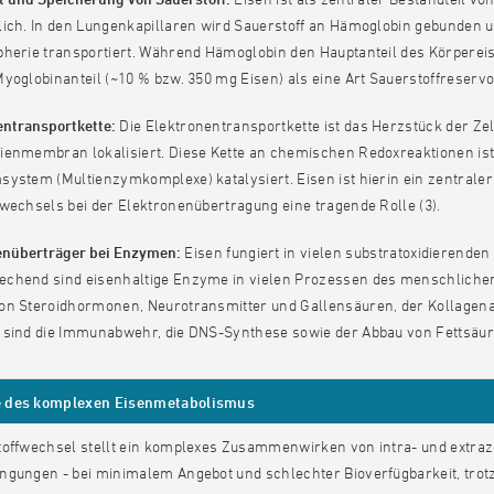
ich. In den Lungenkapillaren wird Sauerstoff an Hämoglobin gebunden un
herie transportiert. Während Hämoglobin den Hauptanteil des Körpereise
yoglobinanteil (~10 % bzw. 350 mg Eisen) als eine Art Sauerstoffreservoi
entransportkette:
Die Elektronentransportkette ist das Herzstück der Ze
ienmembran lokalisiert. Diese Kette an chemischen Redoxreaktionen ist 
ystem (Multienzymkomplexe) katalysiert. Eisen ist hierin ein zentraler
wechsels bei der Elektronenübertragung eine tragende Rolle (3).
nenüberträger bei Enzymen:
Eisen fungiert in vielen substratoxidierende
chend sind eisenhaltige Enzyme in vielen Prozessen des menschlichen S
on Steroidhormonen, Neurotransmitter und Gallensäuren, der Kollagenau
 sind die Immunabwehr, die DNS-Synthese sowie der Abbau von Fettsäur
 des komplexen Eisenmetabolismus
toffwechsel stellt ein komplexes Zusammenwirken von intra- und extraze
gungen - bei minimalem Angebot und schlechter Bioverfügbarkeit, trotz 