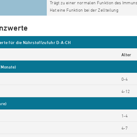
Trägt zu einer normalen Funktion des Immun
Hat eine Funktion bei der Zellteilung
nzwerte
rte für die Nährstoffzufuhr D-A-CH
Alter
(Monate)
0-4
4-12
hre)
1-4
4-7