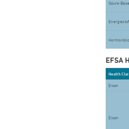
Säure-Base
Energiesto
Hormonbil
EFSA H
Health Cla
Eisen
Eisen