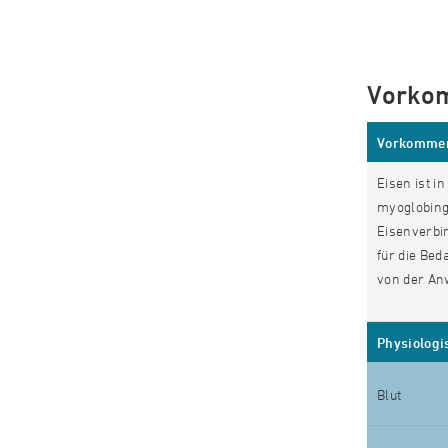
Vorkom
Vorkommen
Eisen ist i
myoglobing
Eisenverbin
für die Bed
von der An
Physiologi
Blut