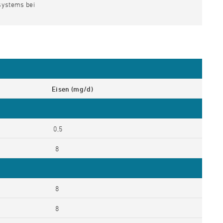
systems bei
Eisen (mg/d)
0,5
8
8
8