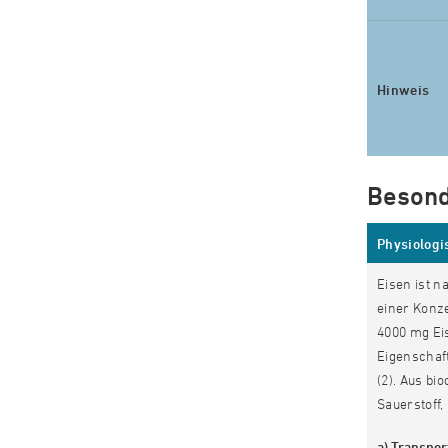
Hinweis
Besond
Physiologi
Eisen ist n
einer Konz
4000 mg Ei
Eigenschaf
(2). Aus bi
Sauerstoff,
a) Transpor