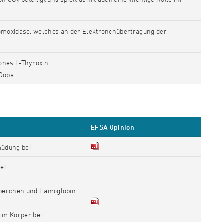
2
omoxidase, welches an der Elektronenübertragung der
ones L-Thyroxin
-Dopa
EFSA Opinion
müdung bei
ei
örperchen und Hämoglobin
 im Körper bei