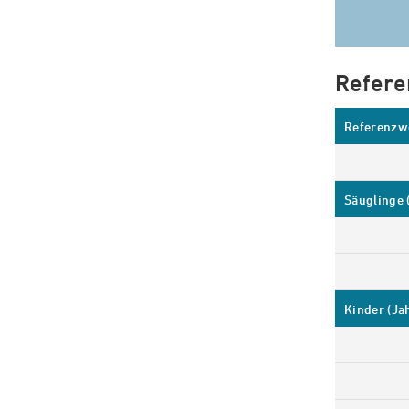
Refere
Referenzwe
Säuglinge 
Kinder (Ja