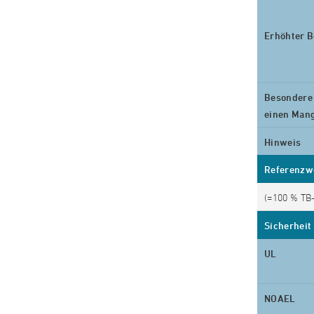
Erhöhter B
Besondere 
einen Man
Hinweis
Referenzw
(=100 % TB
Sicherheit
UL
NOAEL