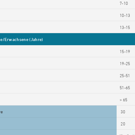
7-10
10-13
13-15
he/Erwachsene (Jahre)
15-19
19-25
25-51
51-65
> 65
re
30
20