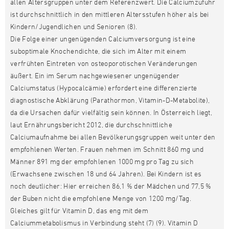
allen Altersgruppen unter dem Referenzwert. Die Calciumzufuhr
ist durchschnittlich in den mittleren Altersstufen höher als bei
Kindern/Jugendlichen und Senioren (8).
Die Folge einer ungenügenden Calciumversorgung ist eine
suboptimale Knochendichte, die sich im Alter mit einem
verfrühten Eintreten von osteoporotischen Veränderungen
äußert. Ein im Serum nachgewiesener ungenügender
Calciumstatus (Hypocalcämie) erfordert eine differenzierte
diagnostische Abklärung (Parathormon, Vitamin-D-Metabolite),
da die Ursachen dafür vielfältig sein können. In Österreich liegt,
laut Ernährungsbericht 2012, die durchschnittliche
Calciumaufnahme bei allen Bevölkerungsgruppen weit unter den
empfohlenen Werten. Frauen nehmen im Schnitt 860 mg und
Männer 891 mg der empfohlenen 1000 mg pro Tag zu sich
(Erwachsene zwischen 18 und 64 Jahren). Bei Kindern ist es
noch deutlicher: Hier erreichen 86,1 % der Mädchen und 77,5 %
der Buben nicht die empfohlene Menge von 1200 mg/Tag.
Gleiches gilt für Vitamin D, das eng mit dem
Calciummetabolismus in Verbindung steht (7) (9). Vitamin D