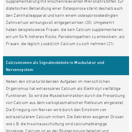
Supplementierung mit knochenrelevanten Mikronährstoffen zur
diätetischen Behandlung einer Osteoporose stärkt deshalb auch
den Zahnhalteapparat und kann einem osteoporosebedingten
Zahnverlust wirkungsvoll entgegenwirken (20). Umgekehrt
haben beispielsweise Frauen, die kein Calcium supplementieren,
ein um 54 % höheres Risiko, Parodontopathien zu entwickeln, als
Frauen, die täglich zusätzlich Calcium zu sich nehmen (21).
Calciumionen als Signalmoleküle in Muskulatur und
Nervensystem
Neben den strukturbildenden Aufgaben im menschlichen
Organismus hat extraossäres Calcium als Elektrolyt vielfältige
Funktionen. So wird die Muskelkontraktion durch die Freisetzung
von Calcium aus dem sarkoplasmatischen Retikulum eingeleitet.
Die Erregung von Nerven wird durch den Einstrom von
extrazellulärem Calcium initiiert. Die Sekretion exogener Drüsen
wie z.B. die Insulinausschüttung sind calciumabhängige
Vorgänge. Calcium ist an der Blutgerinnung beteiligt und