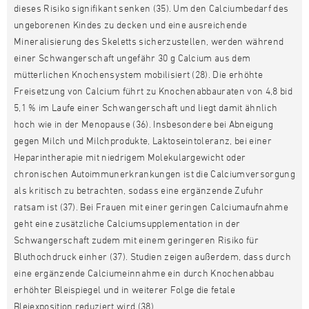
dieses Risiko signifikant senken (35). Um den Calciumbedarf des
ungeborenen Kindes zu decken und eine ausreichende
Mineralisierung des Skeletts sicherzustellen, werden während
einer Schwangerschaft ungefähr 30 g Calcium aus dem
mütterlichen Knochensystem mobilisiert (28). Die erhöhte
Freisetzung von Calcium führt zu Knochenabbauraten von 4,8 bid
5,1 % im Laufe einer Schwangerschaft und liegt damit ähnlich
hoch wie in der Menopause (36). Insbesondere bei Abneigung
gegen Milch und Milchprodukte, Laktoseintoleranz, bei einer
Heparintherapie mit niedrigem Molekulargewicht oder
chronischen Autoimmunerkrankungen ist die Calciumversorgung
als kritisch zu betrachten, sodass eine ergänzende Zufuhr
ratsam ist (37). Bei Frauen mit einer geringen Calciumaufnahme
geht eine zusätzliche Calciumsupplementation in der
Schwangerschaft zudem mit einem geringeren Risiko für
Bluthochdruck einher (37). Studien zeigen außerdem, dass durch
eine ergänzende Calciumeinnahme ein durch Knochenabbau
erhöhter Bleispiegel und in weiterer Folge die fetale
Bleiexposition reduziert wird (38).