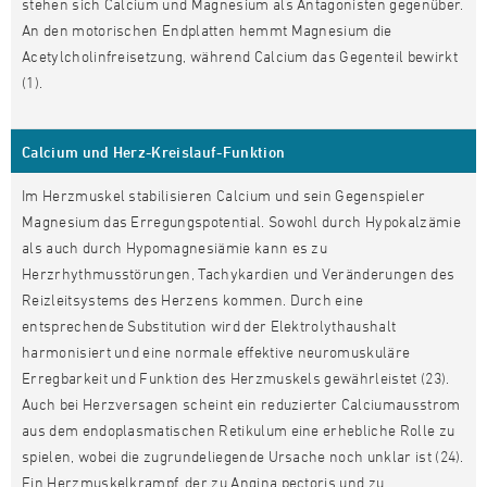
stehen sich Calcium und Magnesium als Antagonisten gegenüber.
An den motorischen Endplatten hemmt Magnesium die
Acetylcholinfreisetzung, während Calcium das Gegenteil bewirkt
(1).
Calcium und Herz-Kreislauf-Funktion
Im Herzmuskel stabilisieren Calcium und sein Gegenspieler
Magnesium das Erregungspotential. Sowohl durch Hypokalzämie
als auch durch Hypomagnesiämie kann es zu
Herzrhythmusstörungen, Tachykardien und Veränderungen des
Reizleitsystems des Herzens kommen. Durch eine
entsprechende Substitution wird der Elektrolythaushalt
harmonisiert und eine normale effektive neuromuskuläre
Erregbarkeit und Funktion des Herzmuskels gewährleistet (23).
Auch bei Herzversagen scheint ein reduzierter Calciumausstrom
aus dem endoplasmatischen Retikulum eine erhebliche Rolle zu
spielen, wobei die zugrundeliegende Ursache noch unklar ist (24).
Ein Herzmuskelkrampf, der zu Angina pectoris und zu