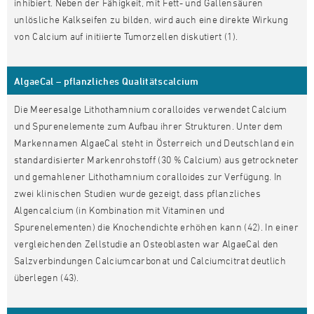
inhibiert. Neben der Fähigkeit, mit Fett- und Gallensäuren
unlösliche Kalkseifen zu bilden, wird auch eine direkte Wirkung
von Calcium auf initiierte Tumorzellen diskutiert (1).
AlgaeCal – pflanzliches Qualitätscalcium
Die Meeresalge Lithothamnium coralloides verwendet Calcium
und Spurenelemente zum Aufbau ihrer Strukturen. Unter dem
Markennamen AlgaeCal steht in Österreich und Deutschland ein
standardisierter Markenrohstoff (30 % Calcium) aus getrockneter
und gemahlener Lithothamnium coralloides zur Verfügung. In
zwei klinischen Studien wurde gezeigt, dass pflanzliches
Algencalcium (in Kombination mit Vitaminen und
Spurenelementen) die Knochendichte erhöhen kann (42). In einer
vergleichenden Zellstudie an Osteoblasten war AlgaeCal den
Salzverbindungen Calciumcarbonat und Calciumcitrat deutlich
überlegen (43).