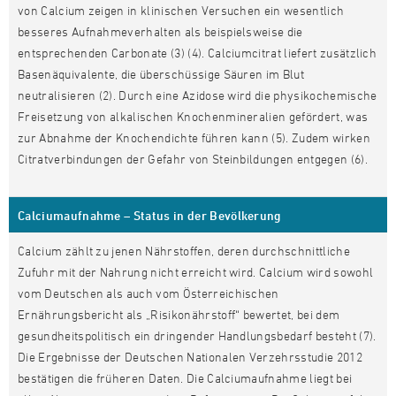
von Calcium zeigen in klinischen Versuchen ein wesentlich
besseres Aufnahmeverhalten als beispielsweise die
entsprechenden Carbonate (3) (4). Calciumcitrat liefert zusätzlich
Basenäquivalente, die überschüssige Säuren im Blut
neutralisieren (2). Durch eine Azidose wird die physikochemische
Freisetzung von alkalischen Knochenmineralien gefördert, was
zur Abnahme der Knochendichte führen kann (5). Zudem wirken
Citratverbindungen der Gefahr von Steinbildungen entgegen (6).
Calciumaufnahme – Status in der Bevölkerung
Calcium zählt zu jenen Nährstoffen, deren durchschnittliche
Zufuhr mit der Nahrung nicht erreicht wird. Calcium wird sowohl
vom Deutschen als auch vom Österreichischen
Ernährungsbericht als „Risikonährstoff“ bewertet, bei dem
gesundheitspolitisch ein dringender Handlungsbedarf besteht (7).
Die Ergebnisse der Deutschen Nationalen Verzehrsstudie 2012
bestätigen die früheren Daten. Die Calciumaufnahme liegt bei