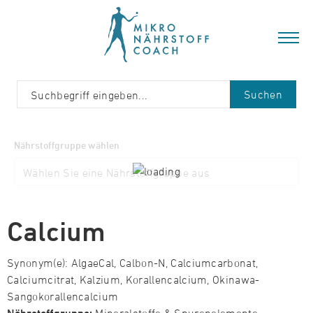
Suchen
Nährstoffgruppe wählen
Calcium
Synonym(e): AlgaeCal, Calbon-N, Calciumcarbonat,
Calciumcitrat, Kalzium, Korallencalcium, Okinawa-
Sangokorallencalcium