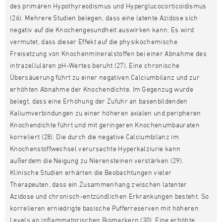
des primären Hypothyreodismus und Hyperglucocorticoidismus
(26). Mehrere Studien belegen, dass eine latente Azidose sich
negativ auf die Knochengesundheit auswirken kann. Es wird
vermutet, dass dieser Effekt auf die physikochemische
Freisetzung von Knochenmineralstoffen bei einer Abnahme des
intrazellulären pH-Wertes beruht (27). Eine chronische
Übersäuerung führt zu einer negativen Calciumbilanz und zur
erhöhten Abnahme der Knochendichte. Im Gegenzug wurde
belegt, dass eine Erhöhung der Zufuhr an basenbildenden
Kaliumverbindungen zu einer höheren axialen und peripheren
Knochendichte führt und mit geringeren Knochenumbauraten
korreliert (28). Die durch die negative Calciumbilanz im
Knochenstoffwechsel verursachte Hyperkalziurie kann
außerdem die Neigung zu Nierensteinen verstärken (29).
Klinische Studien erhärten die Beobachtungen vieler
Therapeuten, dass ein Zusammenhang zwischen latenter
Azidose und chronisch-entzündlichen Erkrankungen besteht. So
korrelieren erniedrigte basische Pufferreserven mit höheren
Levels an inflammatorischen Biomarkern (30). Eine erhöhte