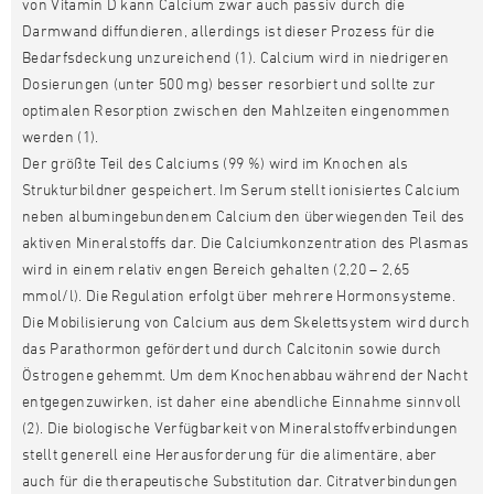
von Vitamin D kann Calcium zwar auch passiv durch die
Darmwand diffundieren, allerdings ist dieser Prozess für die
Bedarfsdeckung unzureichend (1). Calcium wird in niedrigeren
Dosierungen (unter 500 mg) besser resorbiert und sollte zur
optimalen Resorption zwischen den Mahlzeiten eingenommen
werden (1).
Der größte Teil des Calciums (99 %) wird im Knochen als
Strukturbildner gespeichert. Im Serum stellt ionisiertes Calcium
neben albumingebundenem Calcium den überwiegenden Teil des
aktiven Mineralstoffs dar. Die Calciumkonzentration des Plasmas
wird in einem relativ engen Bereich gehalten (2,20 – 2,65
mmol/l). Die Regulation erfolgt über mehrere Hormonsysteme.
Die Mobilisierung von Calcium aus dem Skelettsystem wird durch
das Parathormon gefördert und durch Calcitonin sowie durch
Östrogene gehemmt. Um dem Knochenabbau während der Nacht
entgegenzuwirken, ist daher eine abendliche Einnahme sinnvoll
(2). Die biologische Verfügbarkeit von Mineralstoffverbindungen
stellt generell eine Herausforderung für die alimentäre, aber
auch für die therapeutische Substitution dar. Citratverbindungen