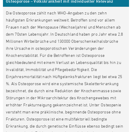
Osteoporose – Volkskrankheit mit individueller Relevanz
Die Osteoporose zählt nach WHO-Angaben zu den zehn
häufigsten Erkrankungen weltweit. Betroffen sind vor allem
Frauen nach der Menopause (Wechseljahre) und Menschen ab
dem 70sten Lebensjahr. In Deutschland haben pro Jahr etwa 2,8
Millionen Wirbelbrüche und 130000 Oberschenkelhalsbrüche
ihre Ursache in osteoporotischen Veränderungen der
Knochenstabilität. Für die Betroffenen ist Osteoporose
gleichbedeutend mit einem Verlust an Lebensqualität bis hin zu
Invalidität, Immobilität und Pflegebedürftigkeit. Die
Einjahresmortalität nach Hüftgelenksfrakturen liegt bei etwa 25
%. Als Osteoporose wird eine systemische Skeletterkrankung
bezeichnet, die durch eine Reduktion der Knochenmasse sowie
Störungen in der Mikroarchitektur des Knochengewebes mit
erhöhter Frakturneigung gekennzeichnet ist. Unter Osteopenie
versteht man eine präklinische, beginnende Osteoporose ohne
Frakturen. Osteoporose ist eine multifaktoriell bedingte
Erkrankung, die durch genetische Einflüsse ebenso bedingt sein