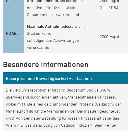
UL
Aufnahmemenge,
bei der keine
2500 mg/d
negativen Einflüsse auf die
(laut EFSA)
Gesundheit zu erwarten sind
Maximale Aufnahmedosis,
die in
NOAEL
Studien keine
2500 mg/d
schädigenden Auswirkungen
verursachte
Besondere Informationen
Resorption und Bioverfügbarkeit von Calcium
Die Calciumabsorption erfolgt im Duodenum und Jejunum
überwiegend durch einen aktiven, transepithelialen Prozess,
wobei mit Hilfe eines calciumbindenden Proteins (Calbindin) der
Mineralstoff durch die Membranen der Darmzellen geschleust
wird. Von zentraler Bedeutung für diesen Prozess ist dabei das
Vitamin D, das die Bildung von Calbidin induziert. Beim Fehlen