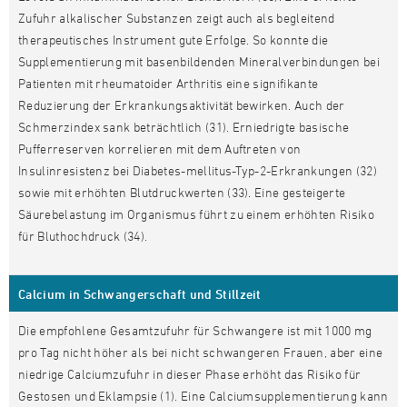
Zufuhr alkalischer Substanzen zeigt auch als begleitend
therapeutisches Instrument gute Erfolge. So konnte die
Supplementierung mit basenbildenden Mineralverbindungen bei
Patienten mit rheumatoider Arthritis eine signifikante
Reduzierung der Erkrankungsaktivität bewirken. Auch der
Schmerzindex sank beträchtlich (31). Erniedrigte basische
Pufferreserven korrelieren mit dem Auftreten von
Insulinresistenz bei Diabetes-mellitus-Typ-2-Erkrankungen (32)
sowie mit erhöhten Blutdruckwerten (33). Eine gesteigerte
Säurebelastung im Organismus führt zu einem erhöhten Risiko
für Bluthochdruck (34).
Calcium in Schwangerschaft und Stillzeit
Die empfohlene Gesamtzufuhr für Schwangere ist mit 1000 mg
pro Tag nicht höher als bei nicht schwangeren Frauen, aber eine
niedrige Calciumzufuhr in dieser Phase erhöht das Risiko für
Gestosen und Eklampsie (1). Eine Calciumsupplementierung kann