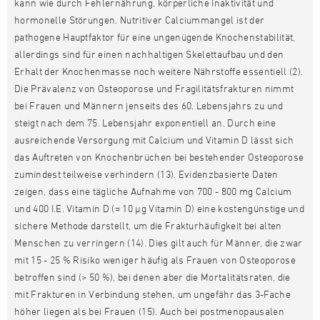
kann wie durch Fehlernährung, körperliche Inaktivität und
hormonelle Störungen. Nutritiver Calciummangel ist der
pathogene Hauptfaktor für eine ungenügende Knochenstabilität,
allerdings sind für einen nachhaltigen Skelettaufbau und den
Erhalt der Knochenmasse noch weitere Nährstoffe essentiell (2).
Die Prävalenz von Osteoporose und Fragilitätsfrakturen nimmt
bei Frauen und Männern jenseits des 60. Lebensjahrs zu und
steigt nach dem 75. Lebensjahr exponentiell an. Durch eine
ausreichende Versorgung mit Calcium und Vitamin D lässt sich
das Auftreten von Knochenbrüchen bei bestehender Osteoporose
zumindest teilweise verhindern (13). Evidenzbasierte Daten
zeigen, dass eine tägliche Aufnahme von 700 - 800 mg Calcium
und 400 I.E. Vitamin D (= 10 µg Vitamin D) eine kostengünstige und
sichere Methode darstellt, um die Frakturhäufigkeit bei alten
Menschen zu verringern (14). Dies gilt auch für Männer, die zwar
mit 15 - 25 % Risiko weniger häufig als Frauen von Osteoporose
betroffen sind (> 50 %), bei denen aber die Mortalitätsraten, die
mit Frakturen in Verbindung stehen, um ungefähr das 3-Fache
höher liegen als bei Frauen (15). Auch bei postmenopausalen