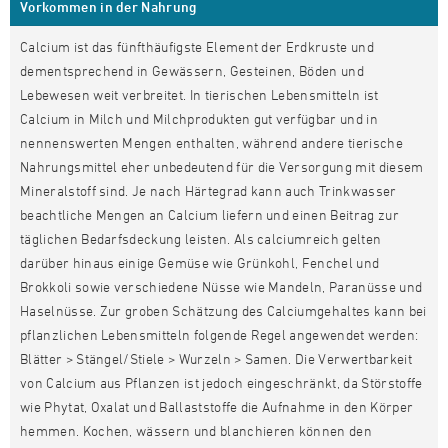
Vorkommen in der Nahrung
Calcium ist das fünfthäufigste Element der Erdkruste und
dementsprechend in Gewässern, Gesteinen, Böden und
Lebewesen weit verbreitet. In tierischen Lebensmitteln ist
Calcium in Milch und Milchprodukten gut verfügbar und in
nennenswerten Mengen enthalten, während andere tierische
Nahrungsmittel eher unbedeutend für die Versorgung mit diesem
Mineralstoff sind. Je nach Härtegrad kann auch Trinkwasser
beachtliche Mengen an Calcium liefern und einen Beitrag zur
täglichen Bedarfsdeckung leisten. Als calciumreich gelten
darüber hinaus einige Gemüse wie Grünkohl, Fenchel und
Brokkoli sowie verschiedene Nüsse wie Mandeln, Paranüsse und
Haselnüsse. Zur groben Schätzung des Calciumgehaltes kann bei
pflanzlichen Lebensmitteln folgende Regel angewendet werden:
Blätter > Stängel/Stiele > Wurzeln > Samen. Die Verwertbarkeit
von Calcium aus Pflanzen ist jedoch eingeschränkt, da Störstoffe
wie Phytat, Oxalat und Ballaststoffe die Aufnahme in den Körper
hemmen. Kochen, wässern und blanchieren können den