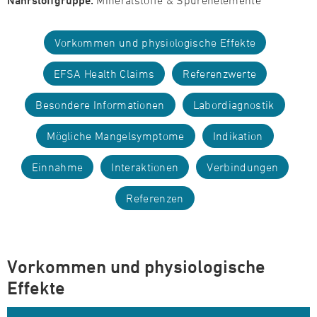
Nährstoffgruppe:
Mineralstoffe & Spurenelemente
Vorkommen und physiologische Effekte
EFSA Health Claims
Referenzwerte
Besondere Informationen
Labordiagnostik
Mögliche Mangelsymptome
Indikation
Einnahme
Interaktionen
Verbindungen
Referenzen
Vorkommen und physiologische
Effekte