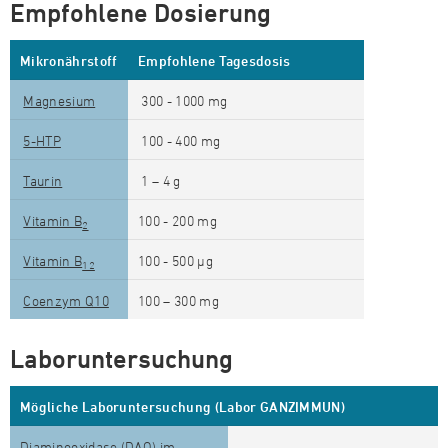
Empfohlene Dosierung
Mikronährstoff
Empfohlene Tagesdosis
Magnesium
300 - 1000 mg
5-HTP
100 - 400 mg
Taurin
1 – 4 g
Vitamin B
100 - 200 mg
2
Vitamin B
100 - 500 µg
12
Coenzym Q10
100 – 300 mg
Laboruntersuchung
Mögliche Laboruntersuchung (Labor GANZIMMUN)
Diaminooxidase (DAO) im