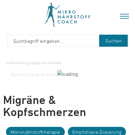
Suchen
Indikationsgruppe auswählen
Migräne &
Kopfschmerzen
Mikronährstofftherapie
Empfohlene Dosierung