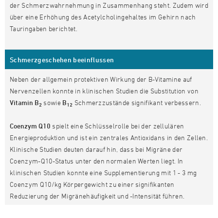
der Schmerzwahrnehmung in Zusammenhang steht. Zudem wird
über eine Erhöhung des Acetylcholingehaltes im Gehirn nach
Tauringaben berichtet.
Schmerzgeschehen beeinflussen
Neben der allgemein protektiven Wirkung der B-Vitamine auf
Nervenzellen konnte in klinischen Studien die Substitution von
Vitamin B
sowie
B
Schmerzzustände signifikant verbessern.
2
12
Coenzym Q10
spielt eine Schlüsselrolle bei der zellulären
Energieproduktion und ist ein zentrales Antioxidans in den Zellen.
Klinische Studien deuten darauf hin, dass bei Migräne der
Coenzym-Q10-Status unter den normalen Werten liegt. In
klinischen Studien konnte eine Supplementierung mit 1 - 3 mg
Coenzym Q10/kg Körpergewicht zu einer signifikanten
Reduzierung der Migränehäufigkeit und -Intensität führen.