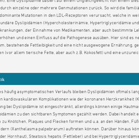
en). Eine Dyslipidämie basiert auf einem Ungleichgewicht von einem die
k durch einzelne oder mehrere Genmutationen zurück. So wird die famili
dominante Mutationen in den LDL-Rezeptoren verursacht, welche in weit
kundäre Dyslipidämien (Hypercholesterinämie, Hypertriglyceridämie und
rkrankungen, der Einnahme von Medikamenten, aber auch bestimmte Le
erhöhen und einen Einfluss auf die Pathogenese ausüben. Hier sind es 
m, bestehende Fettleibigkeit und eine nicht ausgewogene Ernährung, g
n (vor allem tierische Fette, aber auch z.B. Kokosfett) und eine unzure
ik
s häufig asymptomatischen Verlaufs bleiben Dyslipidämien oftmals lange
n kardiovaskulären Komplikationen wie der koronaren Herzkrankheit (KH
ng bei Dyslipidämie ist eingeschränkt, allerdings können einige Hautm
pidämien zu den sichtbaren Symptomen gezählt werden. Dabei handelt es
h zu Knötchen, Plaques und Flecken formen und u.a. an den Händen, Füße
idern (Xanthelasma palpebrarum) auftreten können. Darüber hinaus könn
der Hornhaut), Steatosis hepatis (Fettleber) und bei Hypertriglyceridä