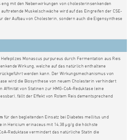
s eng mit den Nebenwirkungen von cholesterinsenkenden
s auftretende Muskelschwäche wird auf das Eingreifen der CSE-
r der Aufbau von Cholesterin, sondern auch die Eigensynthese
des Hefepilzes Monascus purpureus durch Fermentation aus Reis
senkende Wirkung, welche auf das natürlich enthaltene
 zurückgeführt werden kann. Der Wirkungsmechanismus von
se wird die Biosynthese von neuem Cholesterin verhindert
en Affinität von Statinen zur HMG-CoA-Reduktase (eine
essbar), fällt der Effekt von Rotem Reis dementsprechend
um
für den begleitenden Einsatz bei Diabetes mellitus und
 in Hericium erinaceus mit 14,38 μg/g die höchste
A-Reduktase vermindert das natürliche Statin die