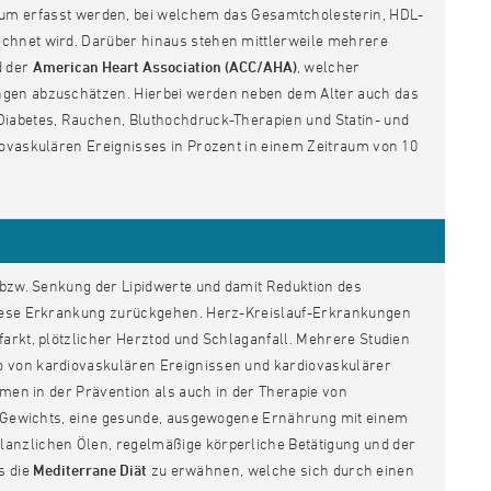
um erfasst werden, bei welchem das Gesamtcholesterin, HDL-
echnet wird. Darüber hinaus stehen mittlerweile mehrere
 der
American Heart Association (ACC/AHA)
, welcher
ungen abzuschätzen. Hierbei werden neben dem Alter auch das
Diabetes, Rauchen, Bluthochdruck-Therapien und Statin- und
iovaskulären Ereignisses in Prozent in einem Zeitraum von 10
g bzw. Senkung der Lipidwerte und damit Reduktion des
 diese Erkrankung zurückgehen. Herz-Kreislauf-Erkrankungen
farkt, plötzlicher Herztod und Schlaganfall. Mehrere Studien
o von kardiovaskulären Ereignissen und kardiovaskulärer
hmen in der Prävention als auch in der Therapie von
des Gewichts, eine gesunde, ausgewogene Ernährung mit einem
lanzlichen Ölen, regelmäßige körperliche Betätigung und der
s die
Mediterrane Diät
zu erwähnen, welche sich durch einen