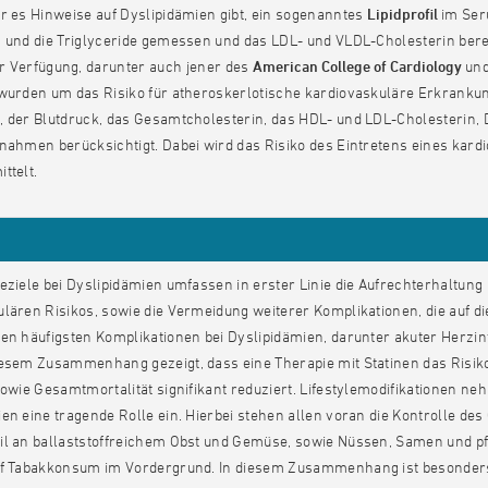
r es Hinweise auf Dyslipidämien gibt, ein sogenanntes
Lipidprofil
im Ser
n und die Triglyceride gemessen und das LDL- und VLDL-Cholesterin ber
r Verfügung, darunter auch jener des
American College of Cardiology
und
 wurden um das Risiko für atheroskerlotische kardiovaskuläre Erkrank
, der Blutdruck, das Gesamtcholesterin, das HDL- und LDL-Cholesterin, 
nahmen berücksichtigt. Dabei wird das Risiko des Eintretens eines kard
ittelt.
eziele bei Dyslipidämien umfassen in erster Linie die Aufrechterhaltun
ulären Risikos, sowie die Vermeidung weiterer Komplikationen, die auf
en häufigsten Komplikationen bei Dyslipidämien, darunter akuter Herzin
iesem Zusammenhang gezeigt, dass eine Therapie mit Statinen das Risik
sowie Gesamtmortalität signifikant reduziert. Lifestylemodifikationen ne
en eine tragende Rolle ein. Hierbei stehen allen voran die Kontrolle 
il an ballaststoffreichem Obst und Gemüse, sowie Nüssen, Samen und pf
uf Tabakkonsum im Vordergrund. In diesem Zusammenhang ist besonder