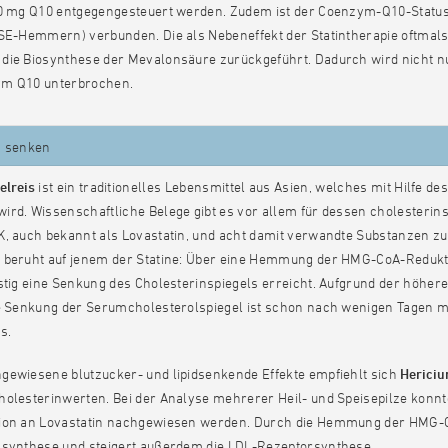
00 mg Q10 entgegengesteuert werden. Zudem ist der Coenzym-Q10-Statu
CSE-Hemmern) verbunden. Die als Nebeneffekt der Statintherapie oftmal
die Biosynthese der Mevalonsäure zurückgeführt. Dadurch wird nicht nu
m Q10 unterbrochen.
n senken
lreis
ist ein traditionelles Lebensmittel aus Asien, welches mit Hilfe 
rd. Wissenschaftliche Belege gibt es vor allem für dessen cholesterin
K, auch bekannt als Lovastatin, und acht damit verwandte Substanzen
 beruht auf jenem der Statine: Über eine Hemmung der HMG-CoA-Redukta
stig eine Senkung des Cholesterinspiegels erreicht. Aufgrund der höher
te Senkung der Serumcholesterolspiegel ist schon nach wenigen Tagen m
s.
gewiesene blutzucker- und lipidsenkende Effekte empfiehlt sich
Herici
olesterinwerten. Bei der Analyse mehrerer Heil- und Speisepilze konnte
ion an Lovastatin nachgewiesen werden. Durch die Hemmung der HMG-Co
nsynthese und steigert außerdem die LDL-Rezeptorsynthese.