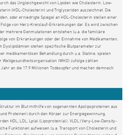
durch das Ungleichgewicht von Lipiden wie Cholesterin, Low-
sterin (HDL-Cholesterin) und Triglyceriden auszeichnet. Die
den, oder erniedrigte Spiegel an HDL-Cholesterin stellen einer
er Folge von Herz-Kreislauf-Erkrankungen dar. Es wird zwischen
er mehrere Genmutationen entstehen (u.a. die familiäre
 Folge von Erkrankungen oder der Einnahme von Medikamenten,
n Dyslipidämien stehen spezifische Blutparameter zur
ner medikamentösen Behandlung durch u.a. Statine, spielen
er Weltgesundheitsorganisation (WHO) zufolge zählen
 Jahr an die 17,9 Millionen Todesopfer und machen demnach
Struktur im Blut mithilfe von sogenannten Apolipoproteinen aus
und Proteinen) durch den Körper zur Energiegewinnung,
rden HDL, LDL, Lp(a) (Lipoprotein(a)), VLDL (Very-Low-Density-
iche Funktionen aufweisen (u.a. Transport von Cholesterin und