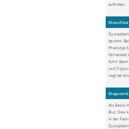
auftreten.
Klassifikat
Dyslipidäm
bezieht. Be
Phänotyp II
IIb handel
führt. Bei
und Triglyc
liegt bei 
Diagnostik
Als Basis 
Blut. Dies
in der Fami
Dyslipidämi