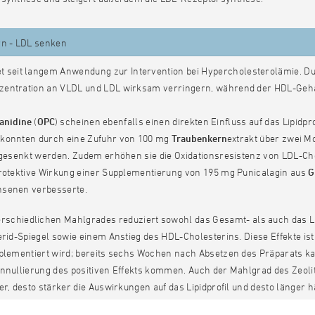
rn - LDL senken
t seit langem Anwendung zur Intervention bei Hypercholesterolämie. Durc
entration an VLDL und LDL wirksam verringern, während der HDL-Gehal
anidine
(
OPC
) scheinen ebenfalls einen direkten Einfluss auf das Lipidpr
konnten durch eine Zufuhr von 100 mg
Traubenkern
extrakt über zwei M
 gesenkt werden. Zudem erhöhen sie die Oxidationsresistenz von LDL-Cho
protektive Wirkung einer Supplementierung von 195 mg Punicalagin aus
G
senen verbesserte.
rschiedlichen Mahlgrades reduziert sowohl das Gesamt- als auch das LD
erid-Spiegel sowie einem Anstieg des HDL-Cholesterins. Diese Effekte i
pplementiert wird; bereits sechs Wochen nach Absetzen des Präparats k
nnullierung des positiven Effekts kommen. Auch der Mahlgrad des Zeolith
er, desto stärker die Auswirkungen auf das Lipidprofil und desto länger hä