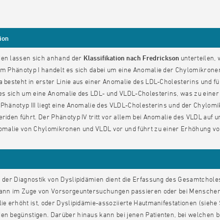
ion
ien lassen sich anhand der
Klassifikation nach Fredrickson
unterteilen, 
im Phänotyp I handelt es sich dabei um eine Anomalie der Chylomikronen
a besteht in erster Linie aus einer Anomalie des LDL-Cholesterins und
t es sich um eine Anomalie des LDL- und VLDL-Cholesterins, was zu eine
m Phänotyp III liegt eine Anomalie des VLDL-Cholesterins und der Chylo
eriden führt. Der Phänotyp IV tritt vor allem bei Anomalie des VLDL auf 
Anomalie von Chylomikronen und VLDL vor und führt zu einer Erhöhung vo
in der Diagnostik von Dyslipidämien dient die Erfassung des Gesamtchol
 kann im Zuge von Vorsorgeuntersuchungen passieren oder bei Menschen
lie erhöht ist, oder Dyslipidämie-assoziierte Hautmanifestationen (si
en begünstigen. Darüber hinaus kann bei jenen Patienten, bei welchen be