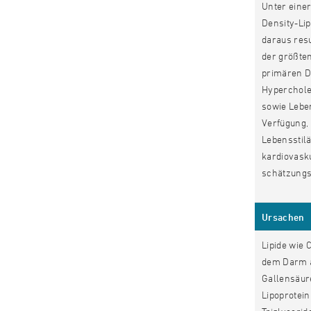
Unter einer
Density-Lip
daraus resu
der größten
primären D
Hyperchole
sowie Lebe
Verfügung,
Lebensstilä
kardiovask
schätzungsw
Ursachen
Lipide wie 
dem Darm a
Gallensäure
Lipoprotein