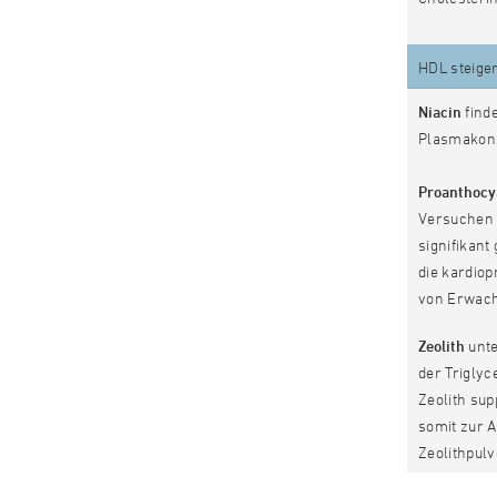
HDL steige
Niacin
finde
Plasmakonz
Proanthocy
Versuchen 
signifikant
die kardio
von Erwach
Zeolith
unte
der Triglyc
Zeolith su
somit zur A
Zeolithpulv