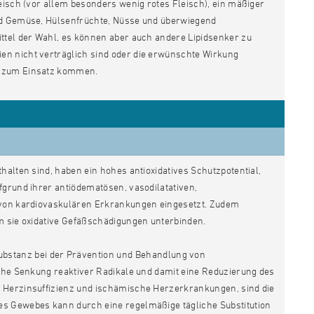
eisch (vor allem besonders wenig rotes Fleisch), ein mäßiger
und Gemüse, Hülsenfrüchte, Nüsse und überwiegend
ittel der Wahl, es können aber auch andere Lipidsenker zu
en nicht verträglich sind oder die erwünschte Wirkung
n, zum Einsatz kommen.
thalten sind, haben ein hohes antioxidatives Schutzpotential,
fgrund ihrer antiödematösen, vasodilatativen,
g von kardiovaskulären Erkrankungen eingesetzt. Zudem
m sie oxidative Gefäßschädigungen unterbinden.
 Substanz bei der Prävention und Behandlung von
iche Senkung reaktiver Radikale und damit eine Reduzierung des
a Herzinsuffizienz und ischämische Herzerkrankungen, sind die
es Gewebes kann durch eine regelmäßige tägliche Substitution