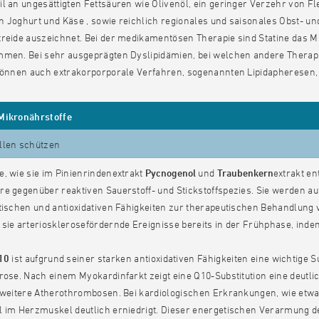
l an ungesättigten Fettsäuren wie Olivenöl, ein geringer Verzehr von Fl
n Joghurt und Käse , sowie reichlich regionales und saisonales Obst- 
reide auszeichnet. Bei der medikamentösen Therapie sind Statine das M
mmen. Bei sehr ausgeprägten Dyslipidämien, bei welchen andere Therapi
 können auch extrakorporporale Verfahren, sogenannten Lipidapherese
Mikronährstoffe
llen schützen
, wie sie im Pinienrindenextrakt
Pycnogenol
und
Traubenkern
extrakt en
e gegenüber reaktiven Sauerstoff- und Stickstoffspezies. Sie werden au
stischen und antioxidativen Fähigkeiten zur therapeutischen Behandlun
sie arteriosklerosefördernde Ereignisse bereits in der Frühphase, inde
10
ist aufgrund seiner starken antioxidativen Fähigkeiten eine wichtige
rose. Nach einem Myokardinfarkt zeigt eine Q10-Substitution eine deutl
r weitere Atherothrombosen. Bei kardiologischen Erkrankungen, wie etw
l im Herzmuskel deutlich erniedrigt. Dieser energetischen Verarmung d