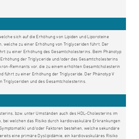
welche sich auf die Erhöhung von Lipiden und Liporoteine
, welche zu einer Erhöhung von Triglyceriden führt. Der
 führt zu einer Erhöhung des Gesamtcholesterins. Beim Phänotyp
r Erhöhung der Triglyceride und/oder des Gesamtcholesterins
mikron-Remnants vor, die zu einem erhöhten Gesamtcholesterin
und führt zu einer Erhöhung der Triglyceride. Der Phänotyp V
n Triglyceriden und des Gesamtcholesterins.
esterins, bzw. unter Umständen auch des HDL-Cholesterins im
, bei welchen das Risiko durch kardiovaskuläre Erkrankungen
ehe Symptomatik) und/oder Faktoren bestehen, welche sekundäre
reits eine primäre Dyslipidämie, ein kardiovaskuläres Risiko