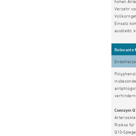
hohen Antei
Verzehr vo
Vollkornget
Einsatz ko
ausbleibt,
Relevante 
Endothelze
Polyphenole
insbesonder
antiphlogi
verhindern 
Coenzym Q
Arterioskle
Risikos fü
Q10-Spiege