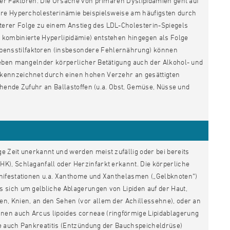
ser Faktoren. Die Ursache von primären Dyslipidämien geht auf
äre Hypercholesterinämie beispielsweise am häufigsten durch
erer Folge zu einem Anstieg des LDL-Cholesterin-Spiegels
 kombinierte Hyperlipidämie) entstehen hingegen als Folge
bensstilfaktoren (insbesondere Fehlernährung) können
neben mangelnder körperlicher Betätigung auch der Alkohol- und
ekennzeichnet durch einen hohen Verzehr an gesättigten
ichende Zufuhr an Ballastoffen (u.a. Obst, Gemüse, Nüsse und
 Zeit unerkannt und werden meist zufällig oder bei bereits
K), Schlaganfall oder Herzinfarkt erkannt. Die körperliche
anifestationen u.a. Xanthome und Xanthelasmen („Gelbknoten“)
 sich um gelbliche Ablagerungen von Lipiden auf der Haut,
n, Knien, an den Sehen (vor allem der Achillessehne), oder an
en auch Arcus lipoides corneae (ringförmige Lipidablagerung
mie auch Pankreatitis (Entzündung der Bauchspeicheldrüse)