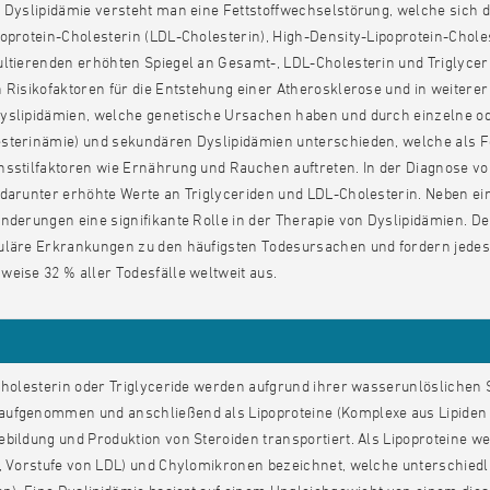
 Dyslipidämie versteht man eine Fettstoffwechselstörung, welche sich 
oprotein-Cholesterin (LDL-Cholesterin), High-Density-Lipoprotein-Chole
ltierenden erhöhten Spiegel an Gesamt-, LDL-Cholesterin und Triglyceri
 Risikofaktoren für die Entstehung einer Atherosklerose und in weiter
yslipidämien, welche genetische Ursachen haben und durch einzelne od
sterinämie) und sekundären Dyslipidämien unterschieden, welche als
nsstilfaktoren wie Ernährung und Rauchen auftreten. In der Diagnose vo
 darunter erhöhte Werte an Triglyceriden und LDL-Cholesterin. Neben ei
nderungen eine signifikante Rolle in der Therapie von Dyslipidämien. D
uläre Erkrankungen zu den häufigsten Todesursachen und fordern jedes
eise 32 % aller Todesfälle weltweit aus.
Cholesterin oder Triglyceride werden aufgrund ihrer wasserunlöslichen 
ufgenommen und anschließend als Lipoproteine (Komplexe aus Lipiden 
bildung und Produktion von Steroiden transportiert. Als Lipoproteine we
, Vorstufe von LDL) und Chylomikronen bezeichnet, welche unterschiedl