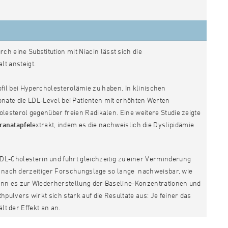
h eine Substitution mit Niacin lässt sich die
t ansteigt.
ofil bei Hypercholesterolämie zu haben. In klinischen
onate die LDL-Level bei Patienten mit erhöhten Werten
lesterol gegenüber freien Radikalen. Eine weitere Studie zeigte
ranatapfel
extrakt, indem es die nachweislich die Dyslipidämie
L-Cholesterin und führt gleichzeitig zu einer Verminderung
st nach derzeitiger Forschungslage so lange nachweisbar, wie
ann es zur Wiederherstellung der Baseline-Konzentrationen und
pulvers wirkt sich stark auf die Resultate aus: Je feiner das
lt der Effekt an an.