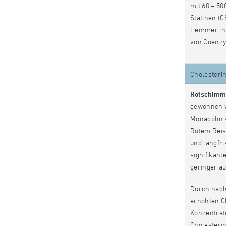
mit 60 – 5
Statinen (
Hemmer in 
von Coenzy
Cholesteri
Rotschimme
gewonnen wi
Monacolin 
Rotem Reis
und langfri
signifikan
geringer au
Durch nach
erhöhten Ch
Konzentrat
Cholesteri