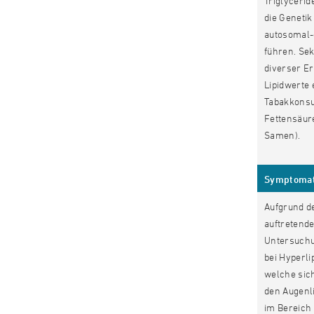
Triglycerid
die Geneti
autosomal-
führen. Se
diverser E
Lipidwerte 
Tabakkonsu
Fettensäure
Samen).
Symptomat
Aufgrund de
auftretende
Untersuchu
bei Hyperli
welche sic
den Augenl
im Bereich 