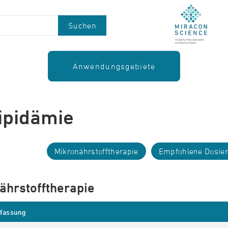
Suchen
Anwendungsgebiete
ipidämie
Mikronährstofftherapie
Empfohlene Dosie
ährstofftherapie
fassung