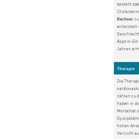
besteht ode
Cholesteri
Rechner
zu
entwickelt
Geschlecht
Aspirin-Ein
Jahren erm
Therapie
Die Therapi
kardiovask
zählen zu d
haben in d
Mortalität 
Dyslipidämi
hohen Ante
Verzicht a