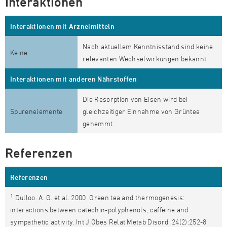
Interaktionen
Interaktionen mit Arzneimitteln
Nach aktuellem Kenntnisstand sind keine
Keine
relevanten Wechselwirkungen bekannt.
Interaktionen mit anderen Nährstoffen
Die Resorption von Eisen wird bei
Spurenelemente
gleichzeitiger Einnahme von Grüntee
gehemmt.
Referenzen
Referenzen
1
Dulloo. A. G. et al. 2000. Green tea and thermogenesis:
interactions between catechin-polyphenols, caffeine and
sympathetic activity. Int J Obes Relat Metab Disord. 24(2):252-8.