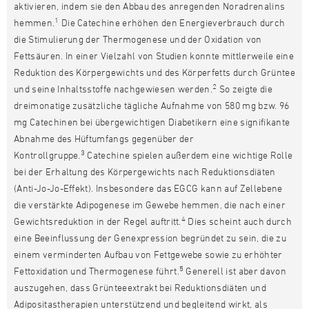
aktivieren, indem sie den Abbau des anregenden Noradrenalins
1
hemmen.
Die Catechine erhöhen den Energieverbrauch durch
die Stimulierung der Thermogenese und der Oxidation von
Fettsäuren. In einer Vielzahl von Studien konnte mittlerweile eine
Reduktion des Körpergewichts und des Körperfetts durch Grüntee
2
und seine Inhaltsstoffe nachgewiesen werden.
So zeigte die
dreimonatige zusätzliche tägliche Aufnahme von 580 mg bzw. 96
mg Catechinen bei übergewichtigen Diabetikern eine signifikante
Abnahme des Hüftumfangs gegenüber der
3
Kontrollgruppe.
Catechine spielen außerdem eine wichtige Rolle
bei der Erhaltung des Körpergewichts nach Reduktionsdiäten
(Anti-Jo-Jo-Effekt). Insbesondere das EGCG kann auf Zellebene
die verstärkte Adipogenese im Gewebe hemmen, die nach einer
4
Gewichtsreduktion in der Regel auftritt.
Dies scheint auch durch
eine Beeinflussung der Genexpression begründet zu sein, die zu
einem verminderten Aufbau von Fettgewebe sowie zu erhöhter
5
Fettoxidation und Thermogenese führt.
Generell ist aber davon
auszugehen, dass Grünteeextrakt bei Reduktionsdiäten und
Adipositastherapien unterstützend und begleitend wirkt, als