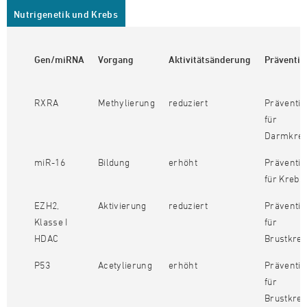
Nutrigenetik und Krebs
Gen/miRNA
Vorgang
Aktivitätsänderung
Präventio
RXRA
Methylierung
reduziert
Präventiv
für
Darmkre
miR-16
Bildung
erhöht
Präventiv
für Krebs
EZH2,
Aktivierung
reduziert
Präventiv
Klasse I
für
HDAC
Brustkre
P53
Acetylierung
erhöht
Präventiv
für
Brustkre