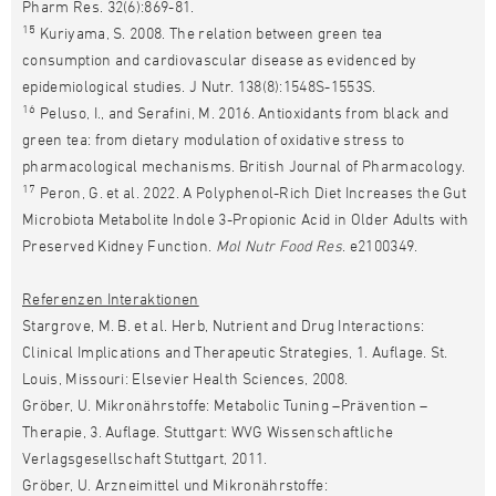
Pharm Res. 32(6):869-81.
15
Kuriyama, S. 2008. The relation between green tea
consumption and cardiovascular disease as evidenced by
epidemiological studies. J Nutr. 138(8):1548S-1553S.
16
Peluso, I., and Serafini, M. 2016. Antioxidants from black and
green tea: from dietary modulation of oxidative stress to
pharmacological mechanisms. British Journal of Pharmacology.
17
Peron, G. et al. 2022. A Polyphenol-Rich Diet Increases the Gut
Microbiota Metabolite Indole 3-Propionic Acid in Older Adults with
Preserved Kidney Function.
Mol Nutr Food Res
. e2100349.
Referenzen Interaktionen
Stargrove, M. B. et al. Herb, Nutrient and Drug Interactions:
Clinical Implications and Therapeutic Strategies, 1. Auflage. St.
Louis, Missouri: Elsevier Health Sciences, 2008.
Gröber, U. Mikronährstoffe: Metabolic Tuning –Prävention –
Therapie, 3. Auflage. Stuttgart: WVG Wissenschaftliche
Verlagsgesellschaft Stuttgart, 2011.
Gröber, U. Arzneimittel und Mikronährstoffe: