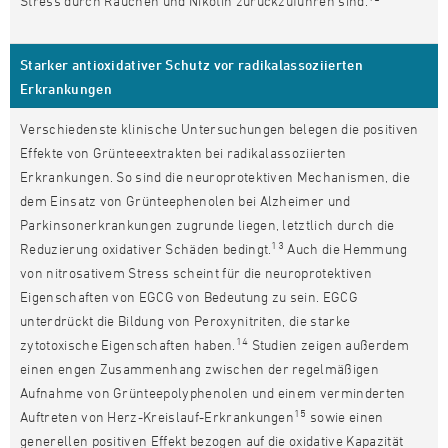
Stress durch Rauchen und Nikotin zurückzuführen sind.
Starker antioxidativer Schutz vor radikalassoziierten
Erkrankungen
Verschiedenste klinische Untersuchungen belegen die positiven
Effekte von Grünteeextrakten bei radikalassoziierten
Erkrankungen. So sind die neuroprotektiven Mechanismen, die
dem Einsatz von Grünteephenolen bei Alzheimer und
Parkinsonerkrankungen zugrunde liegen, letztlich durch die
13
Reduzierung oxidativer Schäden bedingt.
Auch die Hemmung
von nitrosativem Stress scheint für die neuroprotektiven
Eigenschaften von EGCG von Bedeutung zu sein. EGCG
unterdrückt die Bildung von Peroxynitriten, die starke
14
zytotoxische Eigenschaften haben.
Studien zeigen außerdem
einen engen Zusammenhang zwischen der regelmäßigen
Aufnahme von Grünteepolyphenolen und einem verminderten
15
Auftreten von Herz-Kreislauf-Erkrankungen
sowie einen
generellen positiven Effekt bezogen auf die oxidative Kapazität