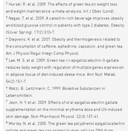
2
Hursel, R. et al. 2009. The effects of green tea on weight loss
and weight maintenance: a meta-analysis. Int J Obes (Lond).
3
Nagao, T. et al. 2009. A catechin-rich beverage improves obesity
and blood glucose control in patients with type 2 diabetes. Obesity
(Silver Spring). 17(2):310-7.
4
Diepvens, K. et al. 2007. Obesity and thermogenesis related to
the consumption of caffeine, ephedrine, capsaicin, and green tea.
Am J Physiol Regul Integr Comp Physiol.
5
Lee, M. S. et al. 2009. Green tea (-)-epigallocatechin-3-gallate
reduces body weight with regulation of multiple genes expression
in adipose tissue of diet-induced obese mice. Ann Nutr Metab.
54(2):151-7
6
Watzl, B., Leitzmann, C. 1999. Bioaktive Substanzen in
Lebensmitteln.
7
Jeon, H. Y. et al. 2009. Effects of oral epigallocatechin gallate
supplementation on the minimal erythema dose and UV-induced
skin damage. Skin Pharmacol Physiol. 22(3):137-41.
8
Morley, N. et al. 2005. The green tea polyphenol epigallocatechin
gallate and green tea can protect human cellular DNA from