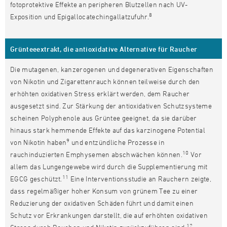
fotoprotektive Effekte an peripheren Blutzellen nach UV-
8
Exposition und Epigallocatechingallatzufuhr.
Grünteeextrakt, die antioxidative Alternative für Raucher
Die mutagenen, kanzerogenen und degenerativen Eigenschaften
von Nikotin und Zigarettenrauch können teilweise durch den
erhöhten oxidativen Stress erklärt werden, dem Raucher
ausgesetzt sind. Zur Stärkung der antioxidativen Schutzsysteme
scheinen Polyphenole aus Grüntee geeignet, da sie darüber
hinaus stark hemmende Effekte auf das karzinogene Potential
9
von Nikotin haben
und entzündliche Prozesse in
10
rauchinduzierten Emphysemen abschwächen können.
Vor
allem das Lungengewebe wird durch die Supplementierung mit
11
EGCG geschützt.
Eine Interventionsstudie an Rauchern zeigte,
dass regelmäßiger hoher Konsum von grünem Tee zu einer
Reduzierung der oxidativen Schäden führt und damit einen
Schutz vor Erkrankungen darstellt, die auf erhöhten oxidativen
12