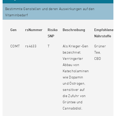
Bestimmte Genstellen und deren Auswirkungen auf den
Vitaminbedarf
Gen
rsNummer
Risiko
Beschreibung
Empfohlene
SNP
Nährstoffe
COMT
rs4633
T
Als Krieger-Gen
Grüner
bezeichnet.
Tee,
Verringerter
CBD
Abbau von
Katecholaminen
wie Dopamin
und Östrogen,
sensitiver auf
die Zufuhr von
Grüntee und
Cannabidiol.