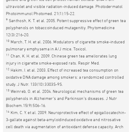
ultraviolet and visible radiation-induced damage. Photodermatol
Photoimmunol Photomed. 21(1):15-22.
9
Santhosh, K. T. et al. 2005. Potent suppressive effect of green tea
polyphenols on tobaccoinduced mutagenitiy. Phytomedicine
12(3):216-20.
10
March, T. H. et al. 2006. Modulators of cigarette smoke-induced
pulmonary emphysema in A/J mice. Toxicol.
11
Chan, K. H. et al. 2009. Chinese green tea ameliorates lung
injury in cigarette smoke-exposed rats. Respir Med.
12
Hakim, I. et al. 2003. Effect of increased tea consumption on
oxidative DNA damage among smokers: a randomized controlled
study. J Nutr. 133(10):3303S-9S.
13
Weinreb, O. et al. 2004. Neurological mechanisms of green tea
polyphenols in Alzheimer’s and Parkinson’s diseases. J Nutr
Biochem.15(9):506-16.
14
Kim, C. Y. et al. 2009. Neuroprotective effect of epigallocatechin-
3-gallate against beta-amyloidinduced oxidative and nitrosative
cell death via augmentation of antioxidant defense capacity. Arch